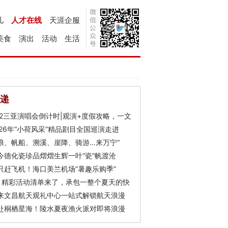
儿
人才在线
天涯企服
美食
演出
活动
生活
递
Y2三亚演唱会倒计时|观演+度假攻略，一文
026年“小荷风采”精品剧目全国巡演走进
浪、帆船、溯溪、崖降、骑游…来万宁“
今德化瓷珍品熠熠生辉一叶“瓷”帆渡沧
只赶飞机！海口美兰机场“暑趣乐购季”
月精彩活动清单来了，承包一整个夏天的快
来文昌航天观礼中心一站式解锁航天浪漫
赴桐栖星海！陵水夏夜渔火派对即将浪漫