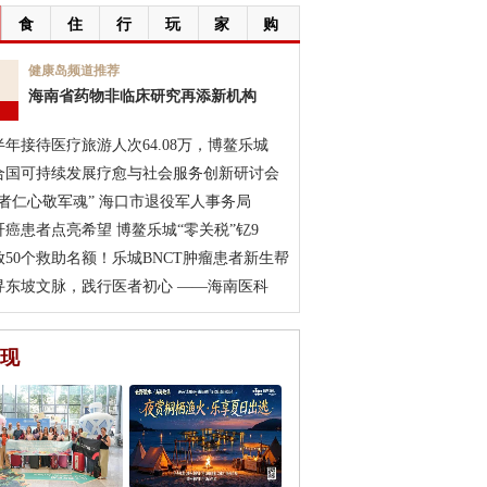
食
住
行
玩
家
购
7
健康岛频道推荐
海南省药物非临床研究再添新机构
月
半年接待医疗旅游人次64.08万，博鳌乐城
合国可持续发展疗愈与社会服务创新研讨会
医者仁心敬军魂” 海口市退役军人事务局
肝癌患者点亮希望 博鳌乐城“零关税”钇9
放50个救助名额！乐城BNCT肿瘤患者新生帮
寻东坡文脉，践行医者初心 ——海南医科
现