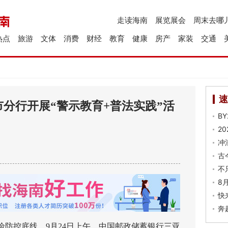
走读海南
展览展会
周末去哪
热点
旅游
文体
消费
财经
教育
健康
房产
家装
交通
速
分行开展“警示教育+普法实践”活
B
2
冲
古
不
8
快
奔
控底线，9月24日上午，中国邮政储蓄银行三亚