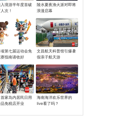
南入境游半年度首破
陵水夏夜渔火派对即将
万人次！
浪漫启幕
南省第七届运动会免
文昌航天科普馆引爆暑
观赛指南请收好
假亲子航天游
昌首家岛内居民日用
海南海洋欢乐世界的
费品免税店开业
live看了吗？