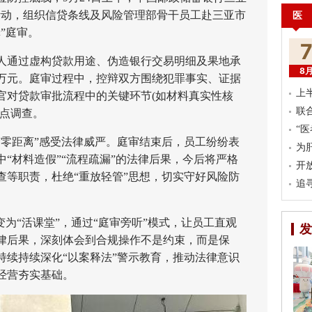
活动，组织信贷条线及风险管理部骨干员工赴三亚市
医
”庭审。
通过虚构贷款用途、伪造银行交易明细及果地承
8
万元。庭审过程中，控辩双方围绕犯罪事实、证据
上
官对贷款审批流程中的关键环节(如材料真实性核
联
重点调查。
“
距离”感受法律威严。庭审结束后，员工纷纷表
为
“材料造假”“流程疏漏”的法律后果，今后将严格
开
查等职责，杜绝“重放轻管”思想，切实守好风险防
追
为“活课堂”，通过“庭审旁听”模式，让员工直观
发
律后果，深刻体会到合规操作不是约束，而是保
持续持续深化“以案释法”警示教育，推动法律意识
经营夯实基础。