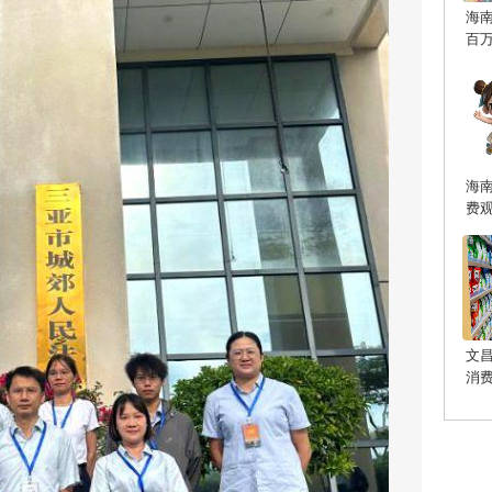
海
百
海
费
文
消