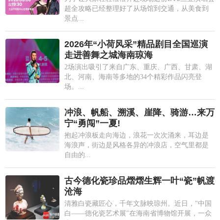
超全攻略已经整理好了从场馆到交通，从美食到
景点...
2026年“小荷风采”精品剧目全国巡演
走进善舞之城海南琼海
2场演出吸引了来自广东、重庆、广西、甘肃、湖
北、河南、海南等多地的34个精彩作品闪亮登
场。...
冲浪、帆船、溯溪、崖降、骑游…来万
宁“勇闯”一夏!
抱起冲浪板走向海边，浪花一次次涌来，耳边是
海浪声，街边是风格各异的冲浪店，空气里都是
自由的...
古今德化瓷珍品熠熠生辉一叶“瓷”帆渡
沧海
清雅白瓷藏匠心，千年文脉映琼州。近日，"中国
白——德化瓷艺术展"在海南省博物馆开展，一众