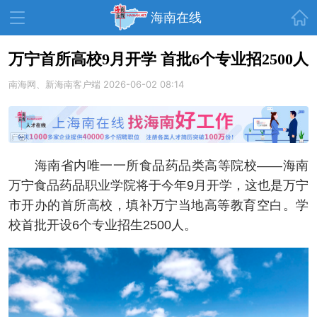
首页
海南在线
万宁首所高校9月开学 首批6个专业招2500人
南海网、新海南客户端
资讯中心
热点
2026-06-02 08:14
旅游
文体
消费
财经
教育
健康
房产
海南省内唯一一所食品药品类高等院校——海南
家装
交通
美食
万宁食品药品职业学院将于今年9月开学，这也是万宁
生活
演出
活动
市开办的首所高校，填补万宁当地高等教育空白。学
校首批开设6个专业招生2500人。
展会
走读海南
周末去哪儿
人才在线
天涯企服