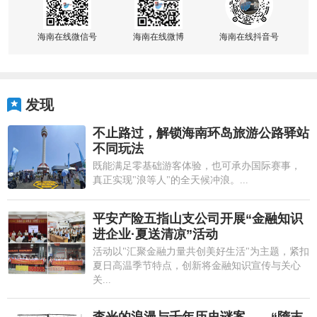
海南在线微信号
海南在线微博
海南在线抖音号
发现
不止路过，解锁海南环岛旅游公路驿站
不同玩法
既能满足零基础游客体验，也可承办国际赛事，
真正实现"浪等人"的全天候冲浪。...
平安产险五指山支公司开展“金融知识
进企业·夏送清凉”活动
活动以"汇聚金融力量共创美好生活"为主题，紧扣
夏日高温季节特点，创新将金融知识宣传与关心
关...
李光的浪漫与千年历史谜案——“隋末