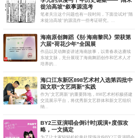
徙治高坡”叙事源流考
笔者关注这个问题也有一段时间，下面尝试对"隋
末徙治高坡"的源流作一些考证研究。...
海南原创舞蹈《别·海南黎民》荣获第
六届“荷花少年”全国展
作品以灵动舞姿讲述海南故事，以青春表达赓续
东坡文脉，充分展现了海南舞蹈创作和艺术人才
培养的...
海口江东新区898艺术村入选第四批中
国文联“文艺两新”实践
作为"文艺两新"的重要阵地，898艺术村积极搭建
交流展示平台，将优秀新文艺群体和新文艺组织
纳...
BY2三亚演唱会倒计时|观演+度假攻
略，一文搞定
为了让大家轻轻松松奔赴现场这份BY2三亚演唱会