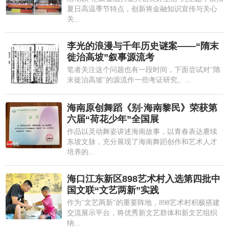
夏日高温季节特点，创新将金融知识宣传与关心
关...
李光的浪漫与千年历史谜案——“隋末
徙治高坡”叙事源流考
笔者关注这个问题也有一段时间，下面尝试对"隋
末徙治高坡"的源流作一些考证研究。...
海南原创舞蹈《别·海南黎民》荣获第
六届“荷花少年”全国展
作品以灵动舞姿讲述海南故事，以青春表达赓续
东坡文脉，充分展现了海南舞蹈创作和艺术人才
培养的...
海口江东新区898艺术村入选第四批中
国文联“文艺两新”实践
作为"文艺两新"的重要阵地，898艺术村积极搭建
交流展示平台，将优秀新文艺群体和新文艺组织
纳...