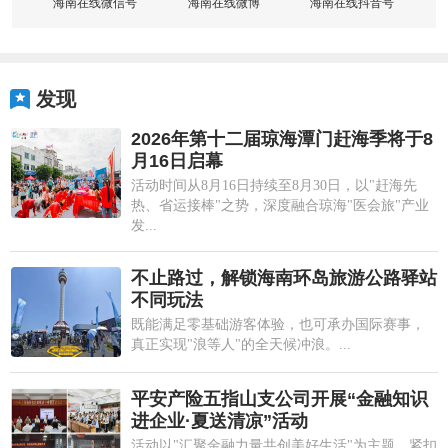
海南在线微信号
海南在线微博
海南在线抖音号
发现
2026年第十二届琼海潭门赶海季将于8
月16日启幕
活动时间从8月16日持续至8月30日，以"赶海先
热、省运接棒"之势，深度融合琼海"医会旅"产业
发...
不止路过，解锁海南环岛旅游公路驿站
不同玩法
既能满足零基础游客体验，也可承办国际赛事，
真正实现"浪等人"的全天候冲浪。...
平安产险五指山支公司开展“金融知识
进企业·夏送清凉”活动
活动以"汇聚金融力量共创美好生活"为主题，紧扣