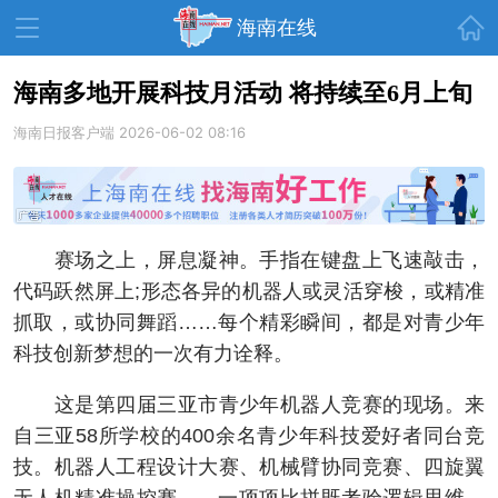
首页
海南在线
海南多地开展科技月活动 将持续至6月上旬
海南日报客户端
资讯中心
2026-06-02 08:16
热点
旅游
文体
消费
财经
教育
健康
房产
赛场之上，屏息凝神。手指在键盘上飞速敲击，
家装
交通
美食
代码跃然屏上;形态各异的机器人或灵活穿梭，或精准
生活
演出
活动
抓取，或协同舞蹈……每个精彩瞬间，都是对青少年
科技创新梦想的一次有力诠释。
展会
走读海南
周末去哪儿
这是第四届三亚市青少年机器人竞赛的现场。来
人才在线
天涯企服
自三亚58所学校的400余名青少年科技爱好者同台竞
技。机器人工程设计大赛、机械臂协同竞赛、四旋翼