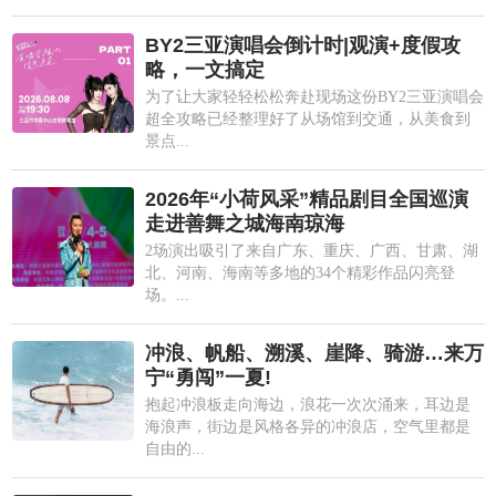
BY2三亚演唱会倒计时|观演+度假攻
略，一文搞定
为了让大家轻轻松松奔赴现场这份BY2三亚演唱会
超全攻略已经整理好了从场馆到交通，从美食到
景点...
2026年“小荷风采”精品剧目全国巡演
走进善舞之城海南琼海
2场演出吸引了来自广东、重庆、广西、甘肃、湖
北、河南、海南等多地的34个精彩作品闪亮登
场。...
冲浪、帆船、溯溪、崖降、骑游…来万
宁“勇闯”一夏!
抱起冲浪板走向海边，浪花一次次涌来，耳边是
海浪声，街边是风格各异的冲浪店，空气里都是
自由的...