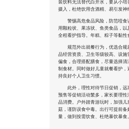
装饮料无法替代白开水，要从小培
摄入，杜绝饮用含酒精、易引发神
警惕高危食品风险，防范噎食误
用颗粒状、果冻状、鱼类食品，以
全程看护指导。年糕、粽子等黏性
规范外出就餐行为，优选合规就
品经营资质、卫生等级较高、设施
偏食，合理搭配膳食，尽量选择清
制食材。同时做好儿童就餐看护，
持良好个人卫生习惯。
此外，理性对待节日促销，远离野
预售等促销活动繁多，家长要理性
品消费。户外踏青游玩时，加强儿
菇，谨防误食中毒。出行可提前备
量，做到按需饮食、杜绝暴饮暴食