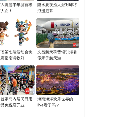
南入境游半年度首破
陵水夏夜渔火派对即将
万人次！
浪漫启幕
南省第七届运动会免
文昌航天科普馆引爆暑
观赛指南请收好
假亲子航天游
昌首家岛内居民日用
海南海洋欢乐世界的
费品免税店开业
live看了吗？