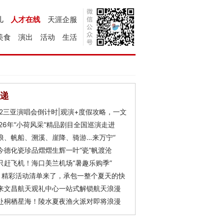
儿
人才在线
天涯企服
美食
演出
活动
生活
递
Y2三亚演唱会倒计时|观演+度假攻略，一文
026年“小荷风采”精品剧目全国巡演走进
浪、帆船、溯溪、崖降、骑游…来万宁“
今德化瓷珍品熠熠生辉一叶“瓷”帆渡沧
只赶飞机！海口美兰机场“暑趣乐购季”
月精彩活动清单来了，承包一整个夏天的快
来文昌航天观礼中心一站式解锁航天浪漫
赴桐栖星海！陵水夏夜渔火派对即将浪漫