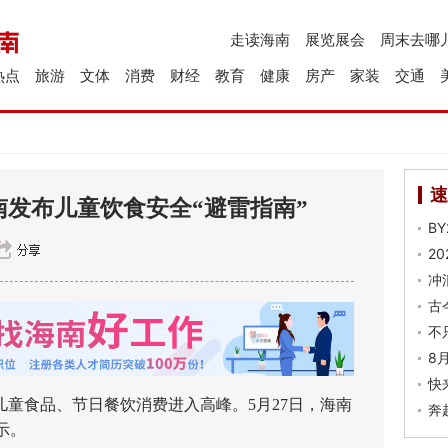
走读海南
展览展会
周末去哪
热点
旅游
文体
消费
财经
教育
健康
房产
家装
交通
速
南发布儿童饮食安全“避雷指南”
B
2
冲
古
不
8
快
童食品、节日餐饮消费进入高峰。5月27日，海南
奔
示。