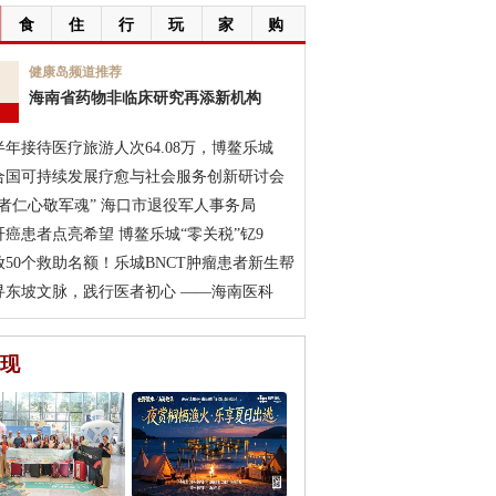
食
住
行
玩
家
购
7
健康岛频道推荐
海南省药物非临床研究再添新机构
月
半年接待医疗旅游人次64.08万，博鳌乐城
合国可持续发展疗愈与社会服务创新研讨会
医者仁心敬军魂” 海口市退役军人事务局
肝癌患者点亮希望 博鳌乐城“零关税”钇9
放50个救助名额！乐城BNCT肿瘤患者新生帮
寻东坡文脉，践行医者初心 ——海南医科
现