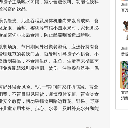
养孩子主动喝水习惯，减少含糖饮料、功能性饮料
海
经兴奋的饮品。
百
食隐患。儿童吞咽及身体机能尚未发育成熟，食
及龙眼、葡萄、樱桃等带核小圆水果时，家长务必
食品需切小块后食用，防止黏滞咽喉造成噎呛。
餐场所。节日期间外出聚餐游玩，应选择持有食
海
管理规范的餐饮门店。就餐时引导孩子不挑食、不
费
淡熟制菜品，不食用生肉、生鱼、生蛋等未彻底烹
避免奔跑嬉戏引发摔倒、烫伤，注重餐前洗手，保
外误食风险。“六一”期间商家打折满减、盲盒
文
消费，不盲目跟风囤货，谨慎预付充值、盲盒类食
消
童安全教育，切勿采摘食用路边野花、野果、野蘑
好儿童专用水杯、点心、水果，及时补充水分和能
。