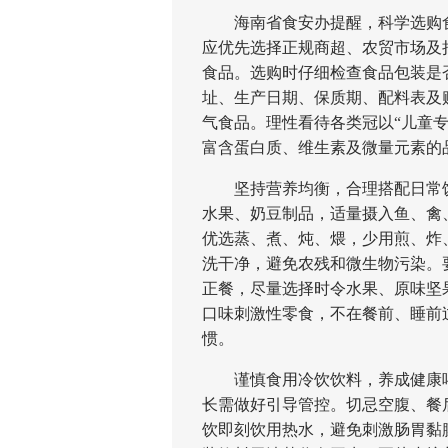
海南省食安办提醒，科学选购食
应优先选择正规商超、农贸市场及
食品。选购时仔细检查食品包装是
址、生产日期、保质期、配料表及
气食品。理性看待各类冠以“儿童
富含蛋白质、维生素及微量元素的
坚持营养均衡，合理搭配日常饮
水果、奶豆制品，适量摄入鱼、禽
优选蒸、煮、炖、煨，少用煎、炸
洗干净，避免农残和微生物污染。
正餐，尽量选择时令水果、原味坚
口味刺激性零食，不在餐前、睡前
惯。
谨慎食用冷饮饮料，养成健康喝
长需做好引导管控。切忌空腹、餐
饮即刻饮用热水，避免刺激肠胃黏