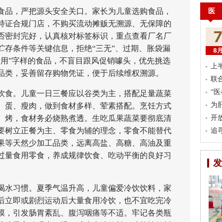
医
品，严把源头安全关口。家长为儿童选购食品，
持证合规门店，不购买流动摊贩无溯源、无保障的
否密封完好，认真核对标签标识，重点查看厂名厂
贮存条件等关键信息，拒绝“三无”、过期、胀袋漏
8
专用”字样的食品，不盲目跟风促销噱头，优先挑选
上
品类，妥善留存购物凭证，便于后续维权溯源。
联
“
食。儿童一日三餐应以谷类为主，搭配足量蔬菜
为
、蛋、瘦肉，做到食材多样、荤素搭配。烹饪方式
、烤，食材务必烧熟煮透。生吃瓜果蔬菜要彻底清
开
要树立正餐为主、零食为辅的理念，零食不能替代
追
果等天然少加工品类，远离高盐、高糖、高油及重
过量食用零食，养成规律饮食、吃动平衡的良好习
发
水习惯。夏季气温升高，儿童偏爱冷饮饮料，家
后立即或剧烈运动后大量食用冷饮，也不宜吃完冷
膜，引发肠胃紊乱、腹泻咽痛等不适。牢记各类瓶