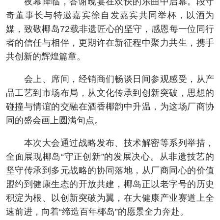
夜幕降临，答谢晚宴在欢快的乐曲中启幕。段守
奇董事长与特邀嘉宾徐自发嘉宾共同举杯，以酒为
媒，致敬椰岛72载非遗匠心的坚守，感恩每一位同行
者的信任与相伴，更期许在新征程中聚力共生，携手
共创新的辉煌篇章。
会上、席间，经销商们畅谈日间参观感受，从产
品工艺到市场布局，从文化传承到创新突破，思想的
碰撞与情谊的交融在酒香椰韵中升温，为这场厂商协
同的盛会画上圆满句点。
本次大会通过战略发布、技术解密等系列举措，
全面展现椰岛“守正创新”的发展决心。从非遗技艺的
坚守传承到多元战略的协同落地，从厂商同心的价值
盟约到健康生态的开放共建，椰岛正以老字号的历史
积淀为根、以创新突破为翼，在大健康产业赛道上全
速前进，向着“缔造百年椰岛”的愿景全力奔赴。