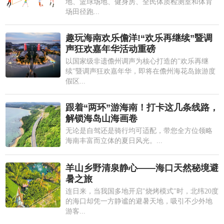
地、篮球场地、健身房、全民体质检测室和体育
场田径跑...
趣玩海南欢乐儋洋!“欢乐再继续”暨调
声狂欢嘉年华活动重磅
以国家级非遗儋州调声为核心打造的"欢乐再继
续"暨调声狂欢嘉年华，即将在儋州海花岛旅游度
假区...
跟着“两环”游海南！打卡这几条线路，
解锁海岛山海画卷
无论是自驾还是骑行均可适配，带您全方位领略
海南丰富而立体的夏日风光。...
羊山乡野清泉静心——海口天然秘境避
暑之旅
连日来，当我国多地开启"烧烤模式"时，北纬20度
的海口却凭一方静谧的避暑天地，吸引不少外地
游客...