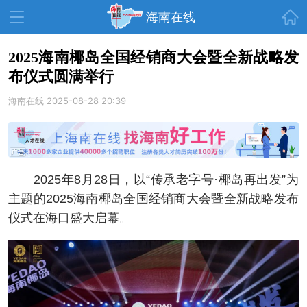
首页
海南在线
2025海南椰岛全国经销商大会暨全新战略发
布仪式圆满举行
资讯中心
热点
旅游
海南在线
2025-08-28 20:39
文体
消费
财经
教育
健康
房产
家装
交通
美食
2025年8月28日，以“传承老字号·椰岛再出发”为
生活
演出
活动
主题的2025海南椰岛全国经销商大会暨全新战略发布
仪式在海口盛大启幕。
展会
走读海南
周末去哪儿
人才在线
天涯企服