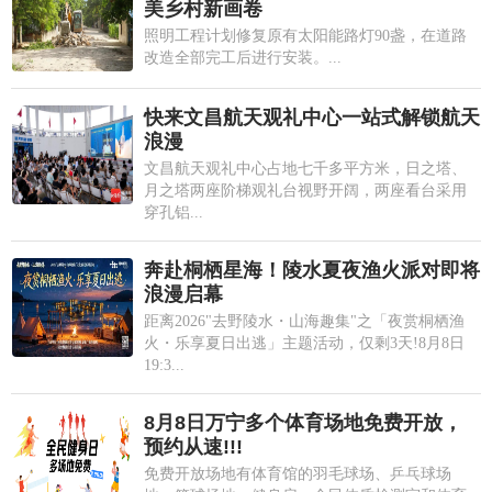
美乡村新画卷
照明工程计划修复原有太阳能路灯90盏，在道路
改造全部完工后进行安装。...
快来文昌航天观礼中心一站式解锁航天
浪漫
文昌航天观礼中心占地七千多平方米，日之塔、
月之塔两座阶梯观礼台视野开阔，两座看台采用
穿孔铝...
奔赴桐栖星海！陵水夏夜渔火派对即将
浪漫启幕
距离2026"去野陵水・山海趣集"之「夜赏桐栖渔
火・乐享夏日出逃」主题活动，仅剩3天!8月8日
19:3...
8月8日万宁多个体育场地免费开放，
预约从速!!!
免费开放场地有体育馆的羽毛球场、乒乓球场