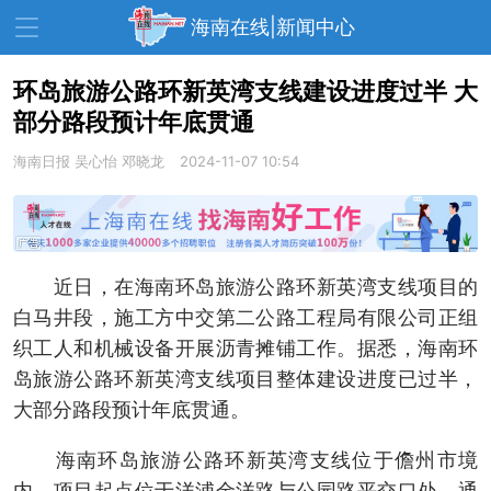
海南在线|新闻中心
环岛旅游公路环新英湾支线建设进度过半 大
部分路段预计年底贯通
资讯中心
热点
旅游
海南日报
吴心怡 邓晓龙
2024-11-07 10:54
文体
消费
财经
教育
健康
房产
家装
交通
美食
近日，在海南环岛旅游公路环新英湾支线项目的
生活
演出
活动
白马井段，施工方中交第二公路工程局有限公司正组
织工人和机械设备开展沥青摊铺工作。据悉，海南环
展会
走读海南
周末去哪儿
岛旅游公路环新英湾支线项目整体建设进度已过半，
人才在线
天涯企服
大部分路段预计年底贯通。
海南环岛旅游公路环新英湾支线位于儋州市境