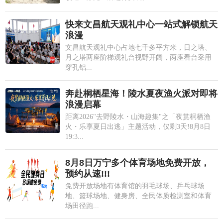
快来文昌航天观礼中心一站式解锁航天
浪漫
文昌航天观礼中心占地七千多平方米，日之塔、
月之塔两座阶梯观礼台视野开阔，两座看台采用
穿孔铝...
奔赴桐栖星海！陵水夏夜渔火派对即将
浪漫启幕
距离2026"去野陵水・山海趣集"之「夜赏桐栖渔
火・乐享夏日出逃」主题活动，仅剩3天!8月8日
19:3...
8月8日万宁多个体育场地免费开放，
预约从速!!!
免费开放场地有体育馆的羽毛球场、乒乓球场
地、篮球场地、健身房、全民体质检测室和体育
场田径跑...