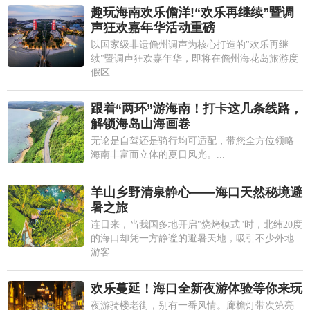
趣玩海南欢乐儋洋!“欢乐再继续”暨调
声狂欢嘉年华活动重磅
以国家级非遗儋州调声为核心打造的"欢乐再继
续"暨调声狂欢嘉年华，即将在儋州海花岛旅游度
假区...
跟着“两环”游海南！打卡这几条线路，
解锁海岛山海画卷
无论是自驾还是骑行均可适配，带您全方位领略
海南丰富而立体的夏日风光。...
羊山乡野清泉静心——海口天然秘境避
暑之旅
连日来，当我国多地开启"烧烤模式"时，北纬20度
的海口却凭一方静谧的避暑天地，吸引不少外地
游客...
欢乐蔓延！海口全新夜游体验等你来玩
夜游骑楼老街，别有一番风情。廊檐灯带次第亮