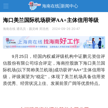
海南在线|新闻中心
海口美兰国际机场获评AA+主体信用等级
海南在线
资讯中心
通讯员：颜灵峰 郑浩然
热点
旅游
2024-09-26 20:47
文体
消费
财经
教育
健康
房产
9月25日，经国内权威评级机构中证鹏元资信评
家装
交通
美食
估股份有限公司综合评定，海南控股旗下海口美兰国
生活
演出
活动
际机场(以下简称美兰机场)成功获评“AA+”主体信用等
级，评级展望为“稳定”，体现了美兰机场具备信用资
展会
走读海南
周末去哪儿
质优秀、经营状况上佳、发展前景广阔等优质特点。
人才在线
天涯企服