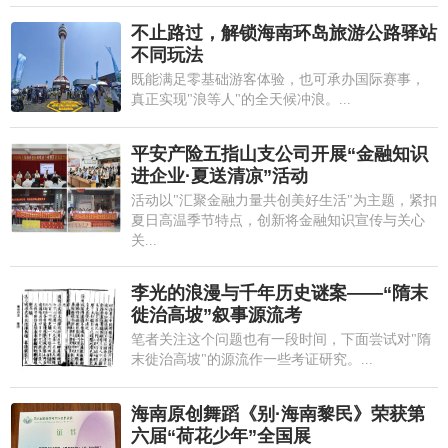
不止路过，解锁海南环岛旅游公路驿站
不同玩法
既能满足零基础游客体验，也可承办国际赛事，
真正实现"浪等人"的全天候冲浪。...
平安产险五指山支公司开展“金融知识
进企业·夏送清凉”活动
活动以"汇聚金融力量共创美好生活"为主题，紧扣
夏日高温季节特点，创新将金融知识宣传与关心
关...
李光的浪漫与千年历史谜案——“隋末
徙治高坡”叙事源流考
笔者关注这个问题也有一段时间，下面尝试对"隋
末徙治高坡"的源流作一些考证研究。...
海南原创舞蹈《别·海南黎民》荣获第
六届“荷花少年”全国展