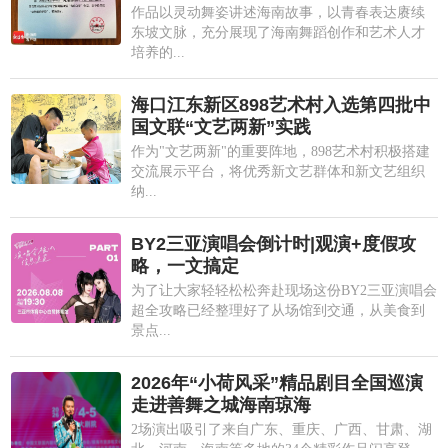
作品以灵动舞姿讲述海南故事，以青春表达赓续
东坡文脉，充分展现了海南舞蹈创作和艺术人才
培养的...
海口江东新区898艺术村入选第四批中
国文联“文艺两新”实践
作为"文艺两新"的重要阵地，898艺术村积极搭建
交流展示平台，将优秀新文艺群体和新文艺组织
纳...
BY2三亚演唱会倒计时|观演+度假攻
略，一文搞定
为了让大家轻轻松松奔赴现场这份BY2三亚演唱会
超全攻略已经整理好了从场馆到交通，从美食到
景点...
2026年“小荷风采”精品剧目全国巡演
走进善舞之城海南琼海
2场演出吸引了来自广东、重庆、广西、甘肃、湖