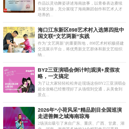
作品以灵动舞姿讲述海南故事，以青春表达赓续
东坡文脉，充分展现了海南舞蹈创作和艺术人才
培养的...
海口江东新区898艺术村入选第四批中
国文联“文艺两新”实践
作为"文艺两新"的重要阵地，898艺术村积极搭建
交流展示平台，将优秀新文艺群体和新文艺组织
纳...
BY2三亚演唱会倒计时|观演+度假攻
略，一文搞定
为了让大家轻轻松松奔赴现场这份BY2三亚演唱会
超全攻略已经整理好了从场馆到交通，从美食到
景点...
2026年“小荷风采”精品剧目全国巡演
走进善舞之城海南琼海
2场演出吸引了来自广东、重庆、广西、甘肃、湖