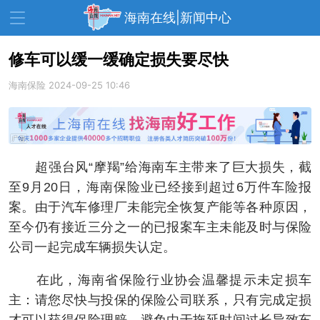
海南在线|新闻中心
修车可以缓一缓确定损失要尽快
海南保险
资讯中心
2024-09-25 10:46
热点
旅游
文体
消费
财经
教育
健康
房产
超强台风“摩羯”给海南车主带来了巨大损失，截
家装
交通
美食
至9月20日，海南保险业已经接到超过6万件车险报
生活
演出
活动
案。由于汽车修理厂未能完全恢复产能等各种原因，
至今仍有接近三分之一的已报案车主未能及时与保险
展会
走读海南
周末去哪儿
公司一起完成车辆损失认定。
人才在线
天涯企服
在此，海南省保险行业协会温馨提示未定损车
主：请您尽快与投保的保险公司联系，只有完成定损