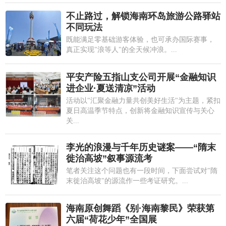
不止路过，解锁海南环岛旅游公路驿站
不同玩法
既能满足零基础游客体验，也可承办国际赛事，
真正实现"浪等人"的全天候冲浪。...
平安产险五指山支公司开展“金融知识
进企业·夏送清凉”活动
活动以"汇聚金融力量共创美好生活"为主题，紧扣
夏日高温季节特点，创新将金融知识宣传与关心
关...
李光的浪漫与千年历史谜案——“隋末
徙治高坡”叙事源流考
笔者关注这个问题也有一段时间，下面尝试对"隋
末徙治高坡"的源流作一些考证研究。...
海南原创舞蹈《别·海南黎民》荣获第
六届“荷花少年”全国展