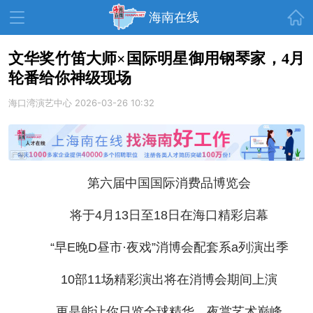
首页
海南在线
文华奖竹笛大师×国际明星御用钢琴家，4月
轮番给你神级现场
资讯中心
热点
旅游
海口湾演艺中心
2026-03-26 10:32
文体
消费
财经
教育
健康
房产
家装
交通
美食
第六届中国国际消费品博览会
生活
演出
活动
将于4月13日至18日在海口精彩启幕
展会
走读海南
周末去哪儿
“早E晚D昼市·夜戏”消博会配套系a列演出季
人才在线
天涯企服
10部11场精彩演出将在消博会期间上演
更是能让你日览全球精华，夜赏艺术巅峰