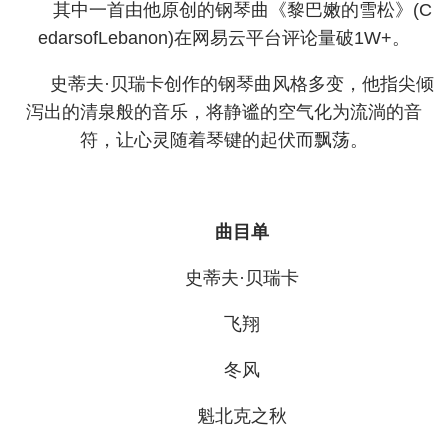
其中一首由他原创的钢琴曲《黎巴嫩的雪松》(C
edarsofLebanon)在网易云平台评论量破1W+。
史蒂夫·贝瑞卡创作的钢琴曲风格多变，他指尖倾
泻出的清泉般的音乐，将静谧的空气化为流淌的音
符，让心灵随着琴键的起伏而飘荡。
曲目单
史蒂夫·贝瑞卡
飞翔
冬风
魁北克之秋