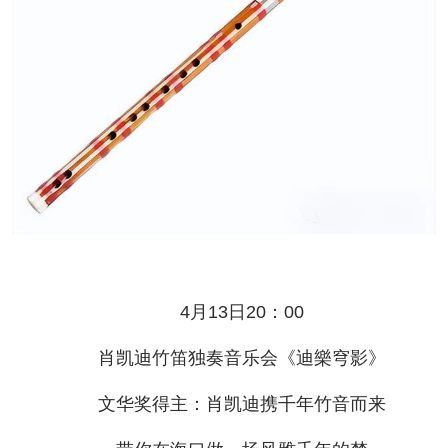
4月13日20：00
肖凯迪竹笛独奏音乐会《迪樂穹影》
文华奖得主：肖凯迪携千年竹音而来