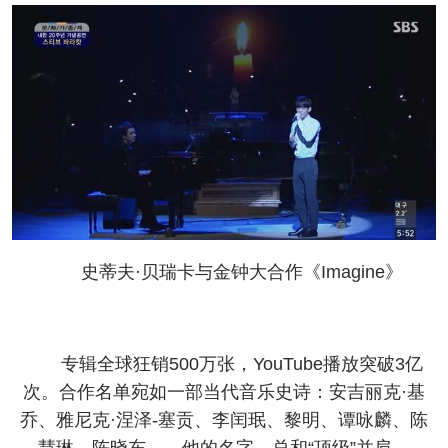
史蒂夫·贝瑞卡与金钟大合作《Imagine》
专辑全球狂销500万张，YouTube播放突破3亿
次。合作名单宛如一部当代音乐史诗：安吉丽克·基
乔、雅尼克·涅泽-塞贡、李闰珉、黎明、谭咏麟、陈
慧琳、陈晓东……他的名字，总和“顶级”并肩。