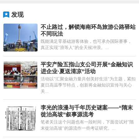
发现
不止路过，解锁海南环岛旅游公路驿站
不同玩法
既能满足零基础游客体验，也可承办国际赛事，
真正实现"浪等人"的全天候冲浪。...
平安产险五指山支公司开展“金融知识
进企业·夏送清凉”活动
活动以"汇聚金融力量共创美好生活"为主题，紧扣
夏日高温季节特点，创新将金融知识宣传与关心
关...
李光的浪漫与千年历史谜案——“隋末
徙治高坡”叙事源流考
笔者关注这个问题也有一段时间，下面尝试对"隋
末徙治高坡"的源流作一些考证研究。...