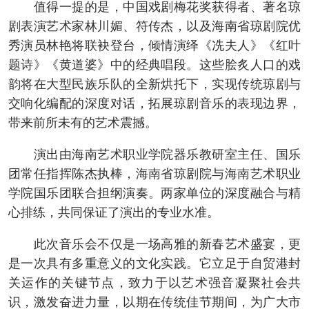
值得一提的是，中国戏剧梅花奖获得者、著名琼
剧表演艺术家林川媚、符传杰，以及海南省琼剧院优
秀演员林艳将联袂登台，倾情演绎《冼夫人》《红叶
题诗》《黄道婆》中的经典唱段。这些脍炙人口的戏
韵将在大型民族乐队的全新烘托下，实现传统琼剧与
交响化编配的深度对话，拓展琼剧音乐的表现边界，
带来前所未有的艺术震撼。
演出由海南艺术职业学院器乐教研室主任、国乐
团常任指挥陈杰执棒，海南省琼剧院与海南艺术职业
学院国乐团联合担纲演奏。两家单位的深度融合与精
心排练，共同保证了演出的专业水准。
此次音乐会不仅是一场高雅的新春艺术盛宴，更
是一次具有多重意义的文化实践。它立足于自贸港封
关运作的关键节点，致力于以艺术强音凝聚社会共
识，激发奋进力量，以期在传统佳节期间，为广大市