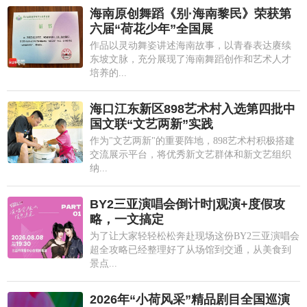
海南原创舞蹈《别·海南黎民》荣获第
六届“荷花少年”全国展
作品以灵动舞姿讲述海南故事，以青春表达赓续
东坡文脉，充分展现了海南舞蹈创作和艺术人才
培养的...
海口江东新区898艺术村入选第四批中
国文联“文艺两新”实践
作为"文艺两新"的重要阵地，898艺术村积极搭建
交流展示平台，将优秀新文艺群体和新文艺组织
纳...
BY2三亚演唱会倒计时|观演+度假攻
略，一文搞定
为了让大家轻轻松松奔赴现场这份BY2三亚演唱会
超全攻略已经整理好了从场馆到交通，从美食到
景点...
2026年“小荷风采”精品剧目全国巡演