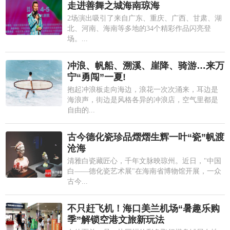
走进善舞之城海南琼海
2场演出吸引了来自广东、重庆、广西、甘肃、湖
北、河南、海南等多地的34个精彩作品闪亮登
场。...
冲浪、帆船、溯溪、崖降、骑游…来万
宁“勇闯”一夏!
抱起冲浪板走向海边，浪花一次次涌来，耳边是
海浪声，街边是风格各异的冲浪店，空气里都是
自由的...
古今德化瓷珍品熠熠生辉一叶“瓷”帆渡
沧海
清雅白瓷藏匠心，千年文脉映琼州。近日，"中国
白——德化瓷艺术展"在海南省博物馆开展，一众
古今...
不只赶飞机！海口美兰机场“暑趣乐购
季”解锁空港文旅新玩法