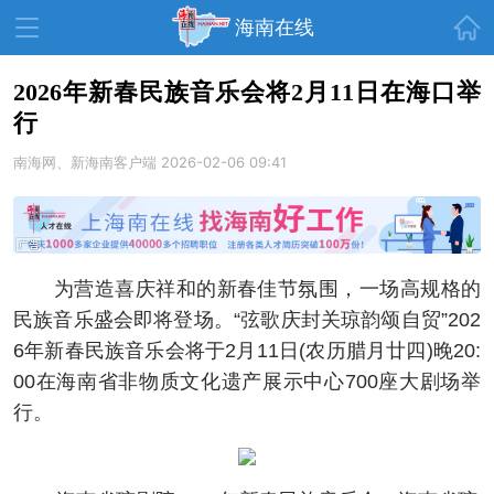
首页
海南在线
2026年新春民族音乐会将2月11日在海口举
行
资讯中心
热点
旅游
南海网、新海南客户端
2026-02-06 09:41
文体
消费
财经
教育
健康
房产
家装
交通
美食
为营造喜庆祥和的新春佳节氛围，一场高规格的
生活
演出
活动
民族音乐盛会即将登场。“弦歌庆封关琼韵颂自贸”202
6年新春民族音乐会将于2月11日(农历腊月廿四)晚20:
展会
走读海南
周末去哪儿
00在海南省非物质文化遗产展示中心700座大剧场举
人才在线
天涯企服
行。