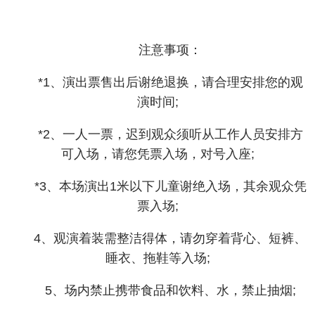
注意事项：
*1、演出票售出后谢绝退换，请合理安排您的观
演时间;
*2、一人一票，迟到观众须听从工作人员安排方
可入场，请您凭票入场，对号入座;
*3、本场演出1米以下儿童谢绝入场，其余观众凭
票入场;
4、观演着装需整洁得体，请勿穿着背心、短裤、
睡衣、拖鞋等入场;
5、场内禁止携带食品和饮料、水，禁止抽烟;