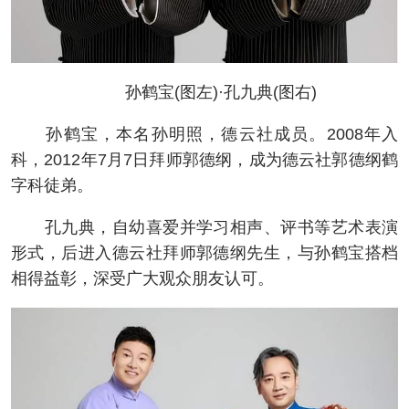
孙鹤宝(图左)·孔九典(图右)
孙鹤宝，本名孙明照，德云社成员。2008年入
科，2012年7月7日拜师郭德纲，成为德云社郭德纲鹤
字科徒弟。
孔九典，自幼喜爱并学习相声、评书等艺术表演
形式，后进入德云社拜师郭德纲先生，与孙鹤宝搭档
相得益彰，深受广大观众朋友认可。