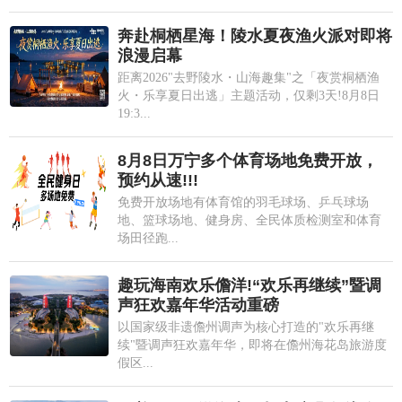
奔赴桐栖星海！陵水夏夜渔火派对即将
浪漫启幕
距离2026"去野陵水・山海趣集"之「夜赏桐栖渔
火・乐享夏日出逃」主题活动，仅剩3天!8月8日
19:3...
8月8日万宁多个体育场地免费开放，
预约从速!!!
免费开放场地有体育馆的羽毛球场、乒乓球场
地、篮球场地、健身房、全民体质检测室和体育
场田径跑...
趣玩海南欢乐儋洋!“欢乐再继续”暨调
声狂欢嘉年华活动重磅
以国家级非遗儋州调声为核心打造的"欢乐再继
续"暨调声狂欢嘉年华，即将在儋州海花岛旅游度
假区...