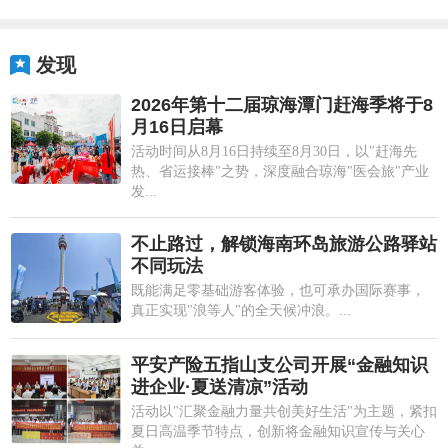
发现
2026年第十二届琼海潭门赶海季将于8
月16日启幕
活动时间从8月16日持续至8月30日，以"赶海先
热、省运接棒"之势，深度融合琼海"医会旅"产业
发...
不止路过，解锁海南环岛旅游公路驿站
不同玩法
既能满足零基础游客体验，也可承办国际赛事，
真正实现"浪等人"的全天候冲浪。...
平安产险五指山支公司开展“金融知识
进企业·夏送清凉”活动
活动以"汇聚金融力量共创美好生活"为主题，紧扣
夏日高温季节特点，创新将金融知识宣传与关心