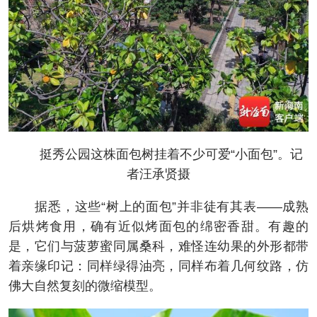
挺秀公园这株面包树挂着不少可爱“小面包”。记
者汪承贤摄
据悉，这些“树上的面包”并非徒有其表——成熟
后烘烤食用，确有近似烤面包的绵密香甜。有趣的
是，它们与菠萝蜜同属桑科，难怪连幼果的外形都带
着亲缘印记：同样绿得油亮，同样布着几何纹路，仿
佛大自然复刻的微缩模型。