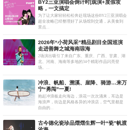
BY2三亚演唱会倒计时|观演+度假攻
略，一文搞定
为了让大家轻轻松松奔赴现场这份BY2三亚演唱会
超全攻略已经整理好了从场馆到交通，从美食到
景点...
2026年“小荷风采”精品剧目全国巡演
走进善舞之城海南琼海
2场演出吸引了来自广东、重庆、广西、甘肃、湖
北、河南、海南等多地的34个精彩作品闪亮登
场。...
冲浪、帆船、溯溪、崖降、骑游…来万
宁“勇闯”一夏!
抱起冲浪板走向海边，浪花一次次涌来，耳边是
海浪声，街边是风格各异的冲浪店，空气里都是
自由的...
古今德化瓷珍品熠熠生辉一叶“瓷”帆渡
沧海