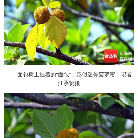
面包树上挂着的“面包”，形似迷你菠萝蜜。记者
汪承贤摄