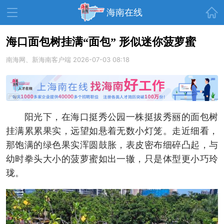
首页
海南在线
海口面包树挂满“面包” 形似迷你菠萝蜜
南海网、新海南客户端
资讯中心
热点
2026-07-03 08:18
旅游
文体
消费
财经
教育
健康
房产
阳光下，在海口挺秀公园一株挺拔秀丽的面包树
家装
交通
美食
挂满累累果实，远望如悬着无数小灯笼。走近细看，
生活
演出
活动
那饱满的绿色果实浑圆鼓胀，表皮密布细碎凸起，与
幼时拳头大小的菠萝蜜如出一辙，只是体型更小巧玲
展会
走读海南
周末去哪儿
珑。
人才在线
天涯企服