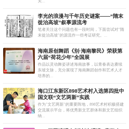
关...
李光的浪漫与千年历史谜案——“隋末
徙治高坡”叙事源流考
笔者关注这个问题也有一段时间，下面尝试对"隋
末徙治高坡"的源流作一些考证研究。...
海南原创舞蹈《别·海南黎民》荣获第
六届“荷花少年”全国展
作品以灵动舞姿讲述海南故事，以青春表达赓续
东坡文脉，充分展现了海南舞蹈创作和艺术人才
培养的...
海口江东新区898艺术村入选第四批中
国文联“文艺两新”实践
作为"文艺两新"的重要阵地，898艺术村积极搭建
交流展示平台，将优秀新文艺群体和新文艺组织
纳...