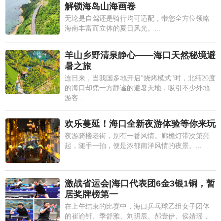
解锁海岛山海画卷
无论是自驾还是骑行均可适配，带您全方位领略
海南丰富而立体的夏日风光。...
羊山乡野清泉静心——海口天然秘境避
暑之旅
连日来，当我国多地开启"烧烤模式"时，北纬20度
的海口却凭一方静谧的避暑天地，吸引不少外地
游客...
欢乐蔓延！海口全新夜游体验等你来玩
夜游骑楼老街，别有一番风情。廊檐灯带次第亮
起，随手一拍，便是浓郁南洋风情的夜景。...
激战省运会|海口代表团6金3银1铜，暂
居奖牌榜第一
在上午结束的比赛中，海口乒乓球乙组女子团体
的崔渝钎、季舒雅、刘玥辰、郝壹伊、侯婧瑶，