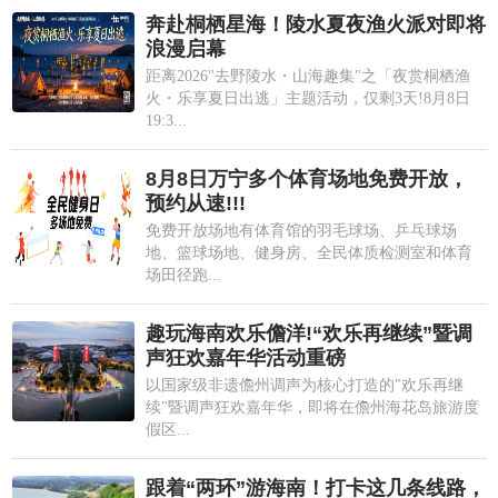
奔赴桐栖星海！陵水夏夜渔火派对即将
浪漫启幕
距离2026"去野陵水・山海趣集"之「夜赏桐栖渔
火・乐享夏日出逃」主题活动，仅剩3天!8月8日
19:3...
8月8日万宁多个体育场地免费开放，
预约从速!!!
免费开放场地有体育馆的羽毛球场、乒乓球场
地、篮球场地、健身房、全民体质检测室和体育
场田径跑...
趣玩海南欢乐儋洋!“欢乐再继续”暨调
声狂欢嘉年华活动重磅
以国家级非遗儋州调声为核心打造的"欢乐再继
续"暨调声狂欢嘉年华，即将在儋州海花岛旅游度
假区...
跟着“两环”游海南！打卡这几条线路，