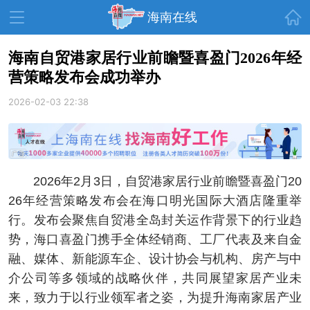
首页
海南在线
海南自贸港家居行业前瞻暨喜盈门2026年经
营策略发布会成功举办
资讯中心
热点
旅游
2026-02-03 22:38
文体
消费
财经
教育
健康
房产
家装
交通
美食
2026年2月3日，自贸港家居行业前瞻暨喜盈门20
生活
演出
活动
26年经营策略发布会在海口明光国际大酒店隆重举
行。发布会聚焦自贸港全岛封关运作背景下的行业趋
展会
走读海南
周末去哪儿
势，海口喜盈门携手全体经销商、工厂代表及来自金
人才在线
天涯企服
融、媒体、新能源车企、设计协会与机构、房产与中
介公司等多领域的战略伙伴，共同展望家居产业未
来，致力于以行业领军者之姿，为提升海南家居产业