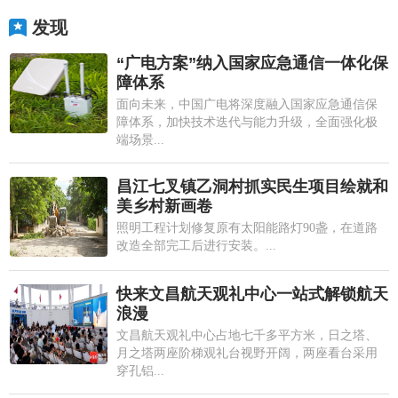
发现
“广电方案”纳入国家应急通信一体化保
障体系
面向未来，中国广电将深度融入国家应急通信保
障体系，加快技术迭代与能力升级，全面强化极
端场景...
昌江七叉镇乙洞村抓实民生项目绘就和
美乡村新画卷
照明工程计划修复原有太阳能路灯90盏，在道路
改造全部完工后进行安装。...
快来文昌航天观礼中心一站式解锁航天
浪漫
文昌航天观礼中心占地七千多平方米，日之塔、
月之塔两座阶梯观礼台视野开阔，两座看台采用
穿孔铝...