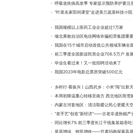
呼吸道疾病高发季 专家提示预防养护要注
“叶菜名家田间课堂”走进美兰蔬菜科技小院
我国规模以上医药工业企业超过1万家
缅北果敢自治区电信网络诈骗犯罪集团重
我国在15个城市启动首批公共领域车辆全
前三季度全国新设民营企业706.5万户 发
毕业生看过来！又一批招聘活动来了
我国2023年电影总票房突破500亿元
乡村行·看振兴丨山西武乡：小米“闯”出新
本周初降温重心转移至南方 西北地区雨雪
内蒙古河套地区：清洁取暖让民心更暖天
“老手艺”创造“新经济”——古老非遗扮靓产
同比增长7% 前三季度长江干线集装箱吞
草原增绿、牧民增收——甘肃玛曲探索高