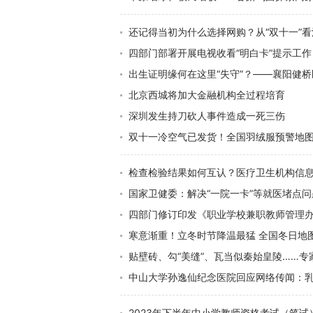
还记得当初为什么选择网购？从“双十一”
四部门部署开展电视收看“明白卡”提示工作
出生证明缘何在这里“失守”？——襄阳健桥
北京西城将加大金融机构全过程培育
深圳发生持刀砍人事件造成一死三伤
双十一冷空气已发货！全国羽绒服预警地图
检查检验结果如何互认？医疗卫生机构信息
国家卫健委：解决“一院一卡”等就医堵点问
四部门修订印发《职业学校兼职教师管理
寒意渐重！立冬时节降温最猛 全国冬日地
贴壁砖、勾“美缝”、瓦当似秦始皇陵……
中山大学孙逸仙纪念医院回应网络传闻：
2023年下半年中小学教师资格考试（笔试