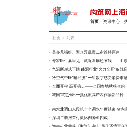
首页
资讯中心
社会
>
列表
吴亦凡强奸、聚众淫乱案二审维持原判
专家医生县里见，就近看病还省钱——山
气温断崖式下跌 能源行业“火力全开”备战
冷空气带旺“暖经济” 一组数字感受消费市
全面开秤 高开稳走——全国多地秋粮收购
我国审定推出一批优质高产农作物新品种
南水北调山东段第十个调水年度结束 省内直
深圳二套房首付款比例降至四成
海南矿业荣获《财资》杂志“最佳环境责任奖