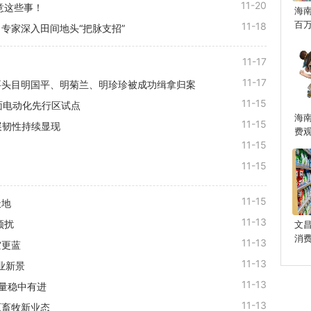
11-20
意这些事！
海
百
11-18
 专家深入田间地头“把脉支招”
11-17
11-17
要头目明国平、明菊兰、明珍珍被成功缉拿归案
11-15
面电动化先行区试点
海
11-15
展韧性持续显现
费
11-15
11-15
11-15
天地
11-13
频扰
文
消
11-13
空更蓝
11-13
业新景
11-13
吐量稳中有进
11-13
原畜牧新业态