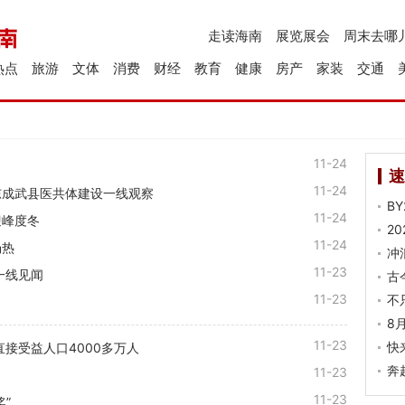
走读海南
展览展会
周末去哪
热点
旅游
文体
消费
财经
教育
健康
房产
家装
交通
11-24
速
11-24
东成武县医共体建设一线观察
B
11-24
迎峰度冬
2
11-24
场热
冲
11-23
一线见闻
古
11-23
不
8
11-23
快
接受益人口4000多万人
奔
11-23
11-23
”