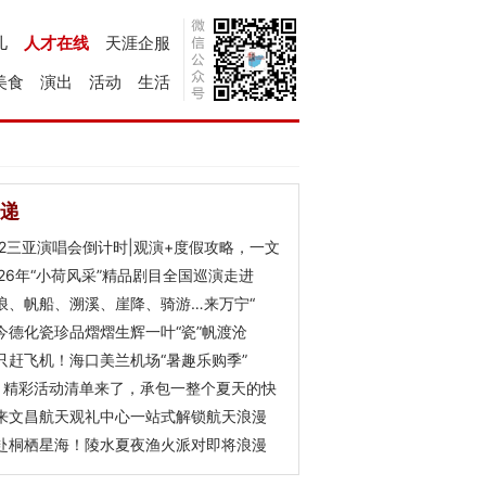
儿
人才在线
天涯企服
美食
演出
活动
生活
递
Y2三亚演唱会倒计时|观演+度假攻略，一文
026年“小荷风采”精品剧目全国巡演走进
浪、帆船、溯溪、崖降、骑游…来万宁“
今德化瓷珍品熠熠生辉一叶“瓷”帆渡沧
只赶飞机！海口美兰机场“暑趣乐购季”
月精彩活动清单来了，承包一整个夏天的快
来文昌航天观礼中心一站式解锁航天浪漫
赴桐栖星海！陵水夏夜渔火派对即将浪漫