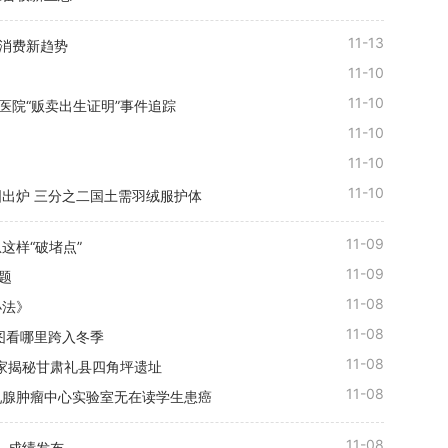
11-13
看消费新趋势
11-10
11-10
医院“贩卖出生证明”事件追踪
11-10
11-10
11-10
出炉 三分之二国土需羽绒服护体
11-09
这样“破堵点”
11-09
题
11-08
办法》
11-08
图看哪里跨入冬季
11-08
专家揭秘甘肃礼县四角坪遗址
11-08
乳腺肿瘤中心实验室无在读学生患癌
11-08
）成绩发布