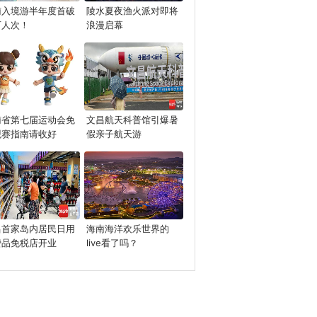
南入境游半年度首破
陵水夏夜渔火派对即将
万人次！
浪漫启幕
南省第七届运动会免
文昌航天科普馆引爆暑
观赛指南请收好
假亲子航天游
昌首家岛内居民日用
海南海洋欢乐世界的
费品免税店开业
live看了吗？