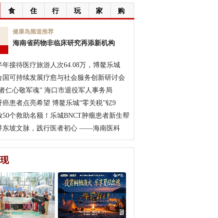
食
住
行
玩
家
购
7
健康岛频道推荐
海南省药物非临床研究再添新机构
月
半年接待医疗旅游人次64.08万，博鳌乐城
合国可持续发展疗愈与社会服务创新研讨会
医者仁心敬军魂” 海口市退役军人事务局
肝癌患者点亮希望 博鳌乐城“零关税”钇9
放50个救助名额！乐城BNCT肿瘤患者新生帮
寻东坡文脉，践行医者初心 ——海南医科
现