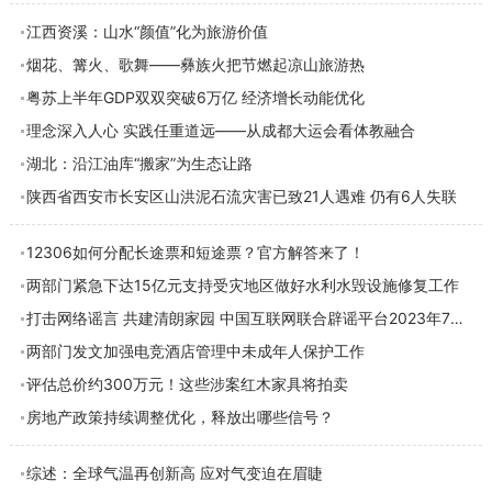
江西资溪：山水“颜值”化为旅游价值
烟花、篝火、歌舞——彝族火把节燃起凉山旅游热
粤苏上半年GDP双双突破6万亿 经济增长动能优化
理念深入人心 实践任重道远——从成都大运会看体教融合
湖北：沿江油库“搬家”为生态让路
陕西省西安市长安区山洪泥石流灾害已致21人遇难 仍有6人失联
12306如何分配长途票和短途票？官方解答来了！
两部门紧急下达15亿元支持受灾地区做好水利水毁设施修复工作
打击网络谣言 共建清朗家园 中国互联网联合辟谣平台2023年7月辟谣榜
两部门发文加强电竞酒店管理中未成年人保护工作
评估总价约300万元！这些涉案红木家具将拍卖
房地产政策持续调整优化，释放出哪些信号？
综述：全球气温再创新高 应对气变迫在眉睫