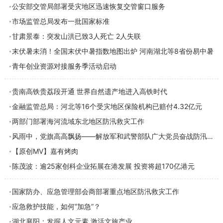
公安部交管局部署受灾地区迅速恢复交管窗口服务
市场监管总局发布一批国家标准
甘肃景泰：突发山洪已致3人死亡 2人失联
末伏暑未消！全国末伏中暑指数地图出炉 河南湖北等8省份易中暑
青年创业资源对接服务季活动启动
贵南高铁贵荔段开通 世界自然遗产地进入高铁时代
金融监管总局：河北等16个受灾地区保险机构已赔付4.32亿元
两部门部署海河流域东北地区防汛救灾工作
风雨中，党旗高高飘扬——解放军和武警部队广大党员奋战防汛抗洪救灾一线见闻
【原创MV】嘉有烤肉
陈茂波：逾25家创科企业拓展在港发展 投资将超170亿港元
国家防办、应急管理部会商部署重点地区防汛救灾工作
应急救护技能，如何“加急”？
湖北襄阳：发掘人文元素 激活文旅产业