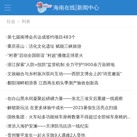
海南在线|新闻中心
资讯中心
社会
>
列表
热点
旅游
文体
消费
财经
第七届南博会共达成签约项目483个
重庆巫山：活化文化遗址 赋能三峡旅游
教育
健康
房产
“村赛”启动全国联谊 “村超”播撒足球星火
家装
交通
美食
浙江探索“人防+技防”监管机制 全力守护1900余万亩耕地
生活
演出
活动
文旅融合与乡村振兴双向互动——西部文博会上的“诗意邂逅”
鄱阳湖畔稻浪香 江西再生稻头季测产验收创新高
展会
走读海南
周末去哪儿
人才在线
天涯企服
在白山黑水间凝聚起磅礴力量——东北三省灾后重建一线观察
解锁新玩法 在更多体验中成长——2023暑假生活亮点扫描
国铁集团：火车站多功能候车座椅数量不得超过全部候车座椅的20%
泄洪入海护安澜——天津防汛抗洪一线纪实
贵州黎平发生一起火灾致9人遇难2人受伤