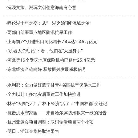
沉浸文旅、潮玩文创创意海南有心意
呼伦湖十年之变：从“一湖之治”到“流域之治”
两部门部署重点地区防汛抗旱工作
上海前7个月进出口同比增长7.4%达2.45万亿元
“机器人总动员”：看，他们在“大显身手”
河北等16个受灾地区保险机构已赔付25.4亿元
东北经济企稳向好 释放振兴发展积极信号
水利部：全力做好蒙宁甘青4省区抗旱保供水工作
全力以赴！多地灾后重建工作加快推进
林子“天窗”少了，“林下经济”活了：“中国林都”变迁记
抗击洪水守家园——来自哈尔滨防汛救灾一线的报告
杭州亚运会项目调整：取消轮滑项目两个小项
明日，浙江金华将取消限售