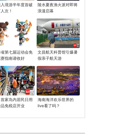
南入境游半年度首破
陵水夏夜渔火派对即将
万人次！
浪漫启幕
南省第七届运动会免
文昌航天科普馆引爆暑
观赛指南请收好
假亲子航天游
昌首家岛内居民日用
海南海洋欢乐世界的
费品免税店开业
live看了吗？