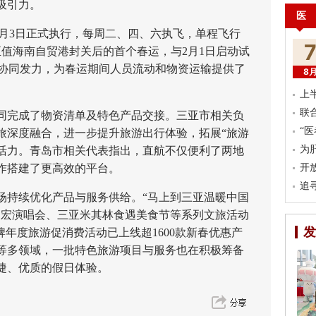
吸引力。
医
月3日正式执行，每周二、四、六执飞，单程飞行
正值海南自贸港封关后的首个春运，与2月1日启动试
楼协同发力，为春运期间人员流动和物资运输提供了
8
上
联
完成了物资清单及特色产品交接。三亚市相关负
“
旅深度融合，进一步提升旅游出行体验，拓展“旅游
为
添活力。青岛市相关代表指出，直航不仅便利了两地
作搭建了更高效的平台。
开
追
持续优化产品与服务供给。“马上到三亚温暖中国
力宏演唱会、三亚米其林食遇美食节等系列文旅活动
发
牌年度旅游促消费活动已上线超1600款新春优惠产
等多领域，一批特色旅游项目与服务也在积极筹备
捷、优质的假日体验。