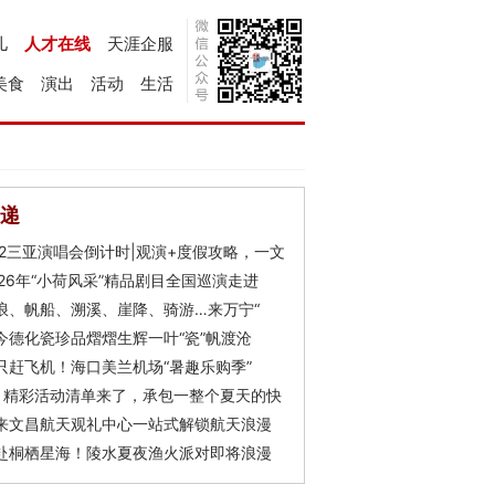
儿
人才在线
天涯企服
美食
演出
活动
生活
递
Y2三亚演唱会倒计时|观演+度假攻略，一文
026年“小荷风采”精品剧目全国巡演走进
浪、帆船、溯溪、崖降、骑游…来万宁“
今德化瓷珍品熠熠生辉一叶“瓷”帆渡沧
只赶飞机！海口美兰机场“暑趣乐购季”
月精彩活动清单来了，承包一整个夏天的快
来文昌航天观礼中心一站式解锁航天浪漫
赴桐栖星海！陵水夏夜渔火派对即将浪漫