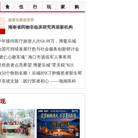
食
住
行
玩
家
购
7
健康岛频道推荐
海南省药物非临床研究再添新机构
月
半年接待医疗旅游人次64.08万，博鳌乐城
合国可持续发展疗愈与社会服务创新研讨会
医者仁心敬军魂” 海口市退役军人事务局
肝癌患者点亮希望 博鳌乐城“零关税”钇9
放50个救助名额！乐城BNCT肿瘤患者新生帮
寻东坡文脉，践行医者初心 ——海南医科
现