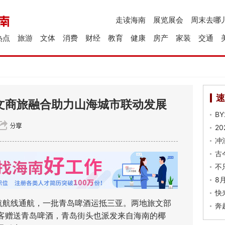
走读海南
展览展会
周末去哪
热点
旅游
文体
消费
财经
教育
健康
房产
家装
交通
速
 文商旅融合助力山海城市联动发展
B
2
冲
古
不
8
快
航航线通航，一批青岛啤酒运抵三亚。两地旅文部
奔
客赠送青岛啤酒，青岛街头也派发来自海南的椰