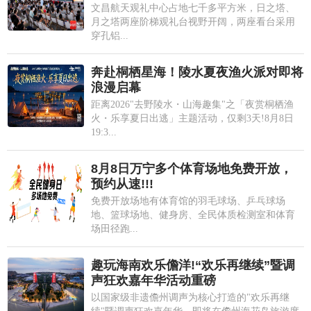
文昌航天观礼中心占地七千多平方米，日之塔、
月之塔两座阶梯观礼台视野开阔，两座看台采用
穿孔铝...
奔赴桐栖星海！陵水夏夜渔火派对即将
浪漫启幕
距离2026"去野陵水・山海趣集"之「夜赏桐栖渔
火・乐享夏日出逃」主题活动，仅剩3天!8月8日
19:3...
8月8日万宁多个体育场地免费开放，
预约从速!!!
免费开放场地有体育馆的羽毛球场、乒乓球场
地、篮球场地、健身房、全民体质检测室和体育
场田径跑...
趣玩海南欢乐儋洋!“欢乐再继续”暨调
声狂欢嘉年华活动重磅
以国家级非遗儋州调声为核心打造的"欢乐再继