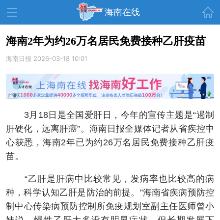
首页
海南在线
海南2年为约26万名居民免费接种乙肝疫苗
海南日报
资讯中心
2026-03-18 10:01
热点
旅游
文体
消费
财经
教育
健康
房产
3月18日是全国爱肝日，今年的宣传主题是“遏制
家装
交通
美食
肝硬化，远离肝癌”。海南日报全媒体记者从省疾控中
生活
演出
活动
心获悉，海南2年已为约26万名居民免费接种乙肝疫
苗。
展会
走读海南
周末去哪儿
“乙肝是肝病中比较常见，发病率也比较高的病
人才在线
天涯企服
种，科学认知乙肝是防治的前提。”海南省疾病预防控
制中心传染病预防控制所免疫规划室副主任医师曾小