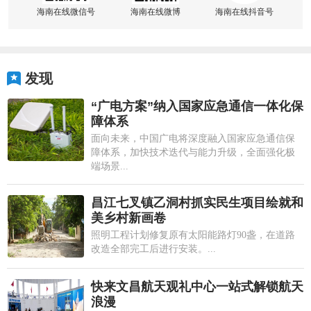
海南在线微信号
海南在线微博
海南在线抖音号
发现
“广电方案”纳入国家应急通信一体化保
障体系
面向未来，中国广电将深度融入国家应急通信保
障体系，加快技术迭代与能力升级，全面强化极
端场景...
昌江七叉镇乙洞村抓实民生项目绘就和
美乡村新画卷
照明工程计划修复原有太阳能路灯90盏，在道路
改造全部完工后进行安装。...
快来文昌航天观礼中心一站式解锁航天
浪漫