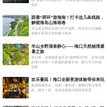
续"暨调声狂欢嘉年华，即将在儋州海花岛旅游度
假区...
跟着“两环”游海南！打卡这几条线路，
解锁海岛山海画卷
无论是自驾还是骑行均可适配，带您全方位领略
海南丰富而立体的夏日风光。...
羊山乡野清泉静心——海口天然秘境避
暑之旅
连日来，当我国多地开启"烧烤模式"时，北纬20度
的海口却凭一方静谧的避暑天地，吸引不少外地
游客...
欢乐蔓延！海口全新夜游体验等你来玩
夜游骑楼老街，别有一番风情。廊檐灯带次第亮
起，随手一拍，便是浓郁南洋风情的夜景。...