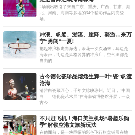
2场演出吸引了来自广东、重庆、广西、甘肃、湖
北、河南、海南等多地的34个精彩作品闪亮登
场。...
冲浪、帆船、溯溪、崖降、骑游…来万
宁“勇闯”一夏!
抱起冲浪板走向海边，浪花一次次涌来，耳边是
海浪声，街边是风格各异的冲浪店，空气里都是
自由的...
古今德化瓷珍品熠熠生辉一叶“瓷”帆渡
沧海
清雅白瓷藏匠心，千年文脉映琼州。近日，"中国
白——德化瓷艺术展"在海南省博物馆开展，一众
古今...
不只赶飞机！海口美兰机场“暑趣乐购
季”解锁空港文旅新玩法
在他面前，是一块巨幅的彩色飞行棋盘铺展在地