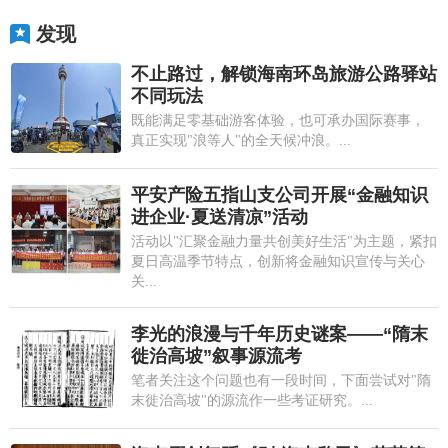
发现
不止路过，解锁海南环岛旅游公路驿站
不同玩法
既能满足零基础游客体验，也可承办国际赛事，
真正实现"浪等人"的全天候冲浪。...
平安产险五指山支公司开展“金融知识
进企业·夏送清凉”活动
活动以"汇聚金融力量共创美好生活"为主题，紧扣
夏日高温季节特点，创新将金融知识宣传与关心
关...
李光的浪漫与千年历史谜案——“隋末
徙治高坡”叙事源流考
笔者关注这个问题也有一段时间，下面尝试对"隋
末徙治高坡"的源流作一些考证研究。...