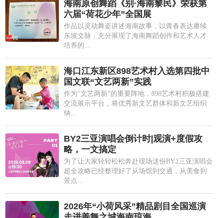
海南原创舞蹈《别·海南黎民》荣获第
六届“荷花少年”全国展
作品以灵动舞姿讲述海南故事，以青春表达赓续
东坡文脉，充分展现了海南舞蹈创作和艺术人才
培养的...
海口江东新区898艺术村入选第四批中
国文联“文艺两新”实践
作为"文艺两新"的重要阵地，898艺术村积极搭建
交流展示平台，将优秀新文艺群体和新文艺组织
纳...
BY2三亚演唱会倒计时|观演+度假攻
略，一文搞定
为了让大家轻轻松松奔赴现场这份BY2三亚演唱会
超全攻略已经整理好了从场馆到交通，从美食到
景点...
2026年“小荷风采”精品剧目全国巡演
走进善舞之城海南琼海