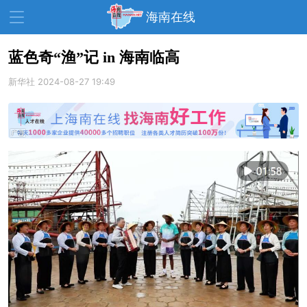
海南在线
蓝色奇“渔”记 in 海南临高
新华社
资讯中心
2024-08-27 19:49
热点
旅游
文体
消费
财经
教育
健康
房产
家装
交通
美食
生活
演出
活动
展会
走读海南
周末去哪儿
人才在线
天涯企服