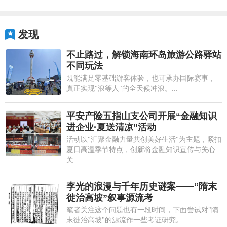
发现
不止路过，解锁海南环岛旅游公路驿站
不同玩法
既能满足零基础游客体验，也可承办国际赛事，
真正实现"浪等人"的全天候冲浪。...
平安产险五指山支公司开展“金融知识
进企业·夏送清凉”活动
活动以"汇聚金融力量共创美好生活"为主题，紧扣
夏日高温季节特点，创新将金融知识宣传与关心
关...
李光的浪漫与千年历史谜案——“隋末
徙治高坡”叙事源流考
笔者关注这个问题也有一段时间，下面尝试对"隋
末徙治高坡"的源流作一些考证研究。...