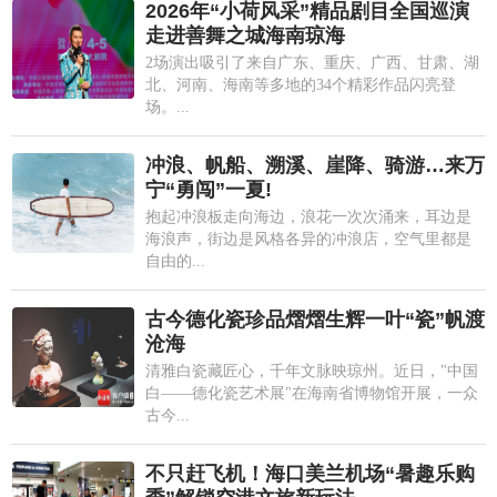
2026年“小荷风采”精品剧目全国巡演
走进善舞之城海南琼海
2场演出吸引了来自广东、重庆、广西、甘肃、湖
北、河南、海南等多地的34个精彩作品闪亮登
场。...
冲浪、帆船、溯溪、崖降、骑游…来万
宁“勇闯”一夏!
抱起冲浪板走向海边，浪花一次次涌来，耳边是
海浪声，街边是风格各异的冲浪店，空气里都是
自由的...
古今德化瓷珍品熠熠生辉一叶“瓷”帆渡
沧海
清雅白瓷藏匠心，千年文脉映琼州。近日，"中国
白——德化瓷艺术展"在海南省博物馆开展，一众
古今...
不只赶飞机！海口美兰机场“暑趣乐购