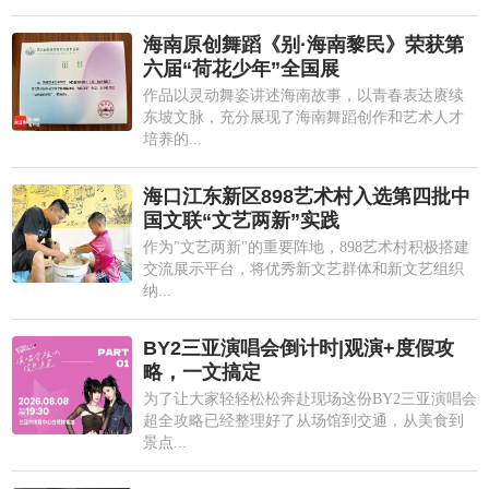
海南原创舞蹈《别·海南黎民》荣获第
六届“荷花少年”全国展
作品以灵动舞姿讲述海南故事，以青春表达赓续
东坡文脉，充分展现了海南舞蹈创作和艺术人才
培养的...
海口江东新区898艺术村入选第四批中
国文联“文艺两新”实践
作为"文艺两新"的重要阵地，898艺术村积极搭建
交流展示平台，将优秀新文艺群体和新文艺组织
纳...
BY2三亚演唱会倒计时|观演+度假攻
略，一文搞定
为了让大家轻轻松松奔赴现场这份BY2三亚演唱会
超全攻略已经整理好了从场馆到交通，从美食到
景点...