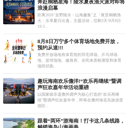
奔赴桐栖星海！陵水夏夜渔火派对即将
浪漫启幕
距离2026"去野陵水・山海趣集"之「夜赏桐栖渔
火・乐享夏日出逃」主题活动，仅剩3天!8月8日
19:3...
8月8日万宁多个体育场地免费开放，
预约从速!!!
免费开放场地有体育馆的羽毛球场、乒乓球场
地、篮球场地、健身房、全民体质检测室和体育
场田径跑...
趣玩海南欢乐儋洋!“欢乐再继续”暨调
声狂欢嘉年华活动重磅
以国家级非遗儋州调声为核心打造的"欢乐再继
续"暨调声狂欢嘉年华，即将在儋州海花岛旅游度
假区...
跟着“两环”游海南！打卡这几条线路，
解锁海岛山海画卷