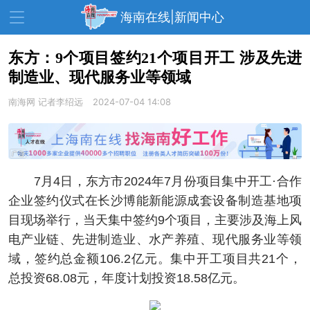
海南在线|新闻中心
东方：9个项目签约21个项目开工 涉及先进
制造业、现代服务业等领域
资讯中心
热点
旅游
南海网
记者李绍远
2024-07-04 14:08
文体
消费
财经
教育
健康
房产
家装
交通
美食
7月4日，东方市2024年7月份项目集中开工·合作
生活
演出
活动
企业签约仪式在长沙博能新能源成套设备制造基地项
目现场举行，当天集中签约9个项目，主要涉及海上风
展会
走读海南
周末去哪儿
电产业链、先进制造业、水产养殖、现代服务业等领
人才在线
天涯企服
域，签约总金额106.2亿元。集中开工项目共21个，
总投资68.08元，年度计划投资18.58亿元。