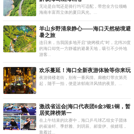
无论是自驾还是骑行均可适配，带您全方位领略
海南丰富而立体的夏日风光。...
羊山乡野清泉静心——海口天然秘境避
暑之旅
连日来，当我国多地开启"烧烤模式"时，北纬20度
的海口却凭一方静谧的避暑天地，吸引不少外地
游客...
欢乐蔓延！海口全新夜游体验等你来玩
夜游骑楼老街，别有一番风情。廊檐灯带次第亮
起，随手一拍，便是浓郁南洋风情的夜景。...
激战省运会|海口代表团6金3银1铜，暂
居奖牌榜第一
在上午结束的比赛中，海口乒乓球乙组女子团体
的崔渝钎、季舒雅、刘玥辰、郝壹伊、侯婧瑶，
靠着过...