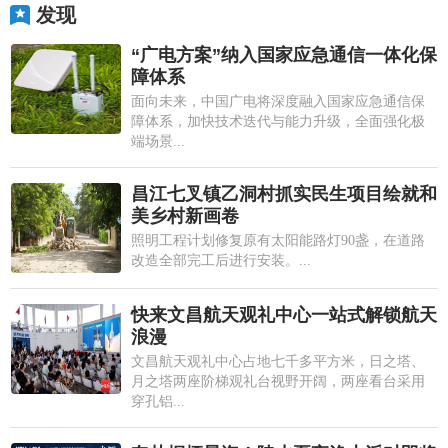
发现
“广电方案”纳入国家应急通信一体化保
障体系
面向未来，中国广电将深度融入国家应急通信保
障体系，加快技术迭代与能力升级，全面强化极
端场景...
昌江七叉镇乙洞村抓实民生项目绘就和
美乡村新画卷
照明工程计划修复原有太阳能路灯90盏，在道路
改造全部完工后进行安装。...
快来文昌航天观礼中心一站式解锁航天
浪漫
文昌航天观礼中心占地七千多平方米，日之塔、
月之塔两座阶梯观礼台视野开阔，两座看台采用
穿孔铝...