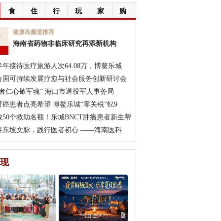
食
住
行
玩
家
购
9
健康岛频道推荐
海南省药物非临床研究再添新机构
月
半年接待医疗旅游人次64.08万，博鳌乐城
合国可持续发展疗愈与社会服务创新研讨会
医者仁心敬军魂” 海口市退役军人事务局
肝癌患者点亮希望 博鳌乐城“零关税”钇9
放50个救助名额！乐城BNCT肿瘤患者新生帮
寻东坡文脉，践行医者初心 ——海南医科
现