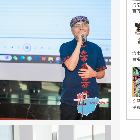
海
百
海
费
文
消