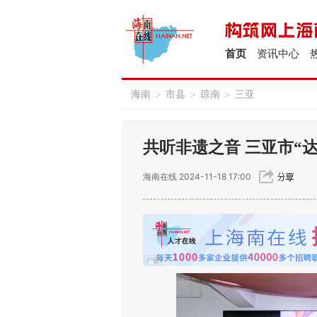
首页
资讯中心
海南
>
市县
>
琼南
>
三亚
共听非遗之音 三亚市“
海南在线
2024-11-18 17:00