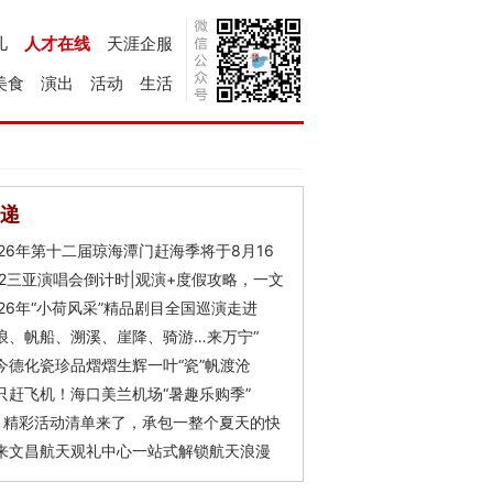
儿
人才在线
天涯企服
美食
演出
活动
生活
递
026年第十二届琼海潭门赶海季将于8月16
Y2三亚演唱会倒计时|观演+度假攻略，一文
026年“小荷风采”精品剧目全国巡演走进
浪、帆船、溯溪、崖降、骑游…来万宁“
今德化瓷珍品熠熠生辉一叶“瓷”帆渡沧
只赶飞机！海口美兰机场“暑趣乐购季”
月精彩活动清单来了，承包一整个夏天的快
来文昌航天观礼中心一站式解锁航天浪漫