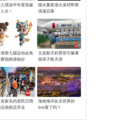
南入境游半年度首破
陵水夏夜渔火派对即将
万人次！
浪漫启幕
南省第七届运动会免
文昌航天科普馆引爆暑
观赛指南请收好
假亲子航天游
昌首家岛内居民日用
海南海洋欢乐世界的
费品免税店开业
live看了吗？