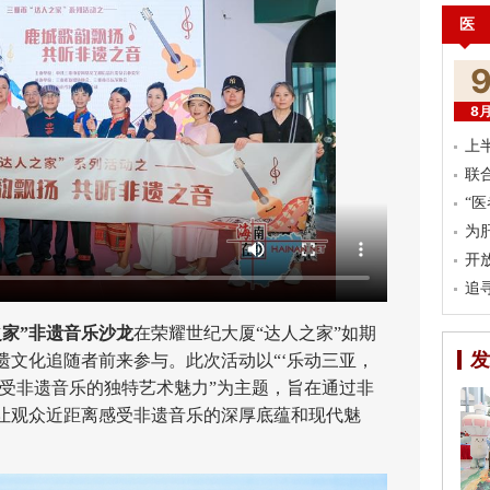
医
8
上
联
“
为
开
追
之家”非遗音乐沙龙
在荣耀世纪大厦“达人之家”如期
发
遗文化追随者前来参与。此次活动以“‘乐动三亚，
感受非遗音乐的独特艺术魅力”为主题，旨在通过非
让观众近距离感受非遗音乐的深厚底蕴和现代魅