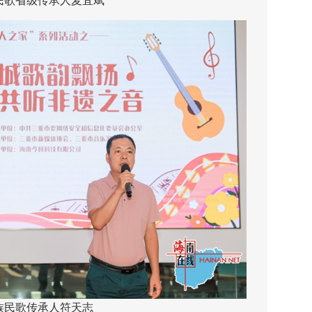
民歌省级传承人麦宜斌
族民歌传承人符天志