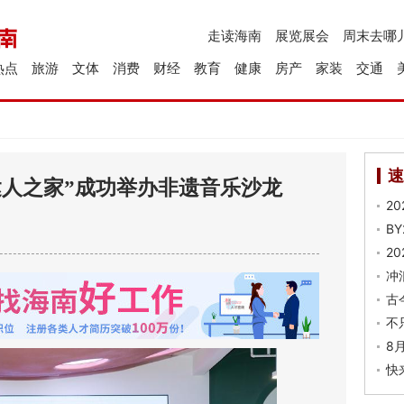
走读海南
展览展会
周末去哪
热点
旅游
文体
消费
财经
教育
健康
房产
家装
交通
速
达人之家”成功举办非遗音乐沙龙
2
B
2
冲
古
不
8
快