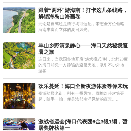
跟着“两环”游海南！打卡这几条线路，
解锁海岛山海画卷
无论是自驾还是骑行均可适配，带您全方位领略
海南丰富而立体的夏日风光。...
羊山乡野清泉静心——海口天然秘境避
暑之旅
连日来，当我国多地开启"烧烤模式"时，北纬20度
的海口却凭一方静谧的避暑天地，吸引不少外地
游客...
欢乐蔓延！海口全新夜游体验等你来玩
夜游骑楼老街，别有一番风情。廊檐灯带次第亮
起，随手一拍，便是浓郁南洋风情的夜景。...
激战省运会|海口代表团6金3银1铜，暂
居奖牌榜第一