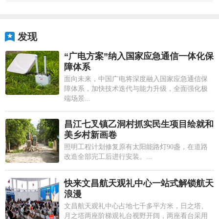
发现
“广电方案”纳入国家应急通信一体化保
障体系
面向未来，中国广电将深度融入国家应急通信保
障体系，加快技术迭代与能力升级，全面强化极
端场景...
昌江七叉镇乙洞村抓实民生项目绘就和
美乡村新画卷
照明工程计划修复原有太阳能路灯90盏，在道路
改造全部完工后进行安装。...
快来文昌航天观礼中心一站式解锁航天
浪漫
文昌航天观礼中心占地七千多平方米，日之塔、
月之塔两座阶梯观礼台视野开阔，两座看台采用