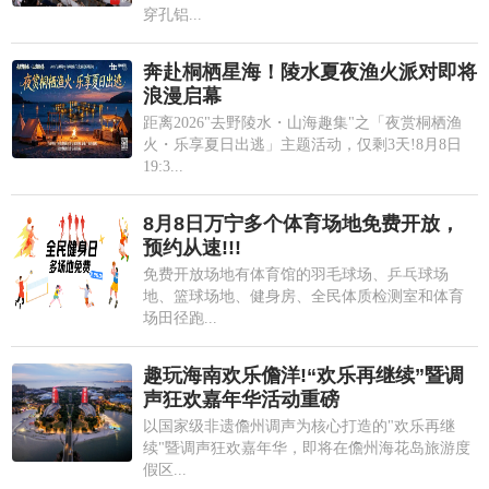
穿孔铝...
奔赴桐栖星海！陵水夏夜渔火派对即将
浪漫启幕
距离2026"去野陵水・山海趣集"之「夜赏桐栖渔
火・乐享夏日出逃」主题活动，仅剩3天!8月8日
19:3...
8月8日万宁多个体育场地免费开放，
预约从速!!!
免费开放场地有体育馆的羽毛球场、乒乓球场
地、篮球场地、健身房、全民体质检测室和体育
场田径跑...
趣玩海南欢乐儋洋!“欢乐再继续”暨调
声狂欢嘉年华活动重磅
以国家级非遗儋州调声为核心打造的"欢乐再继
续"暨调声狂欢嘉年华，即将在儋州海花岛旅游度
假区...