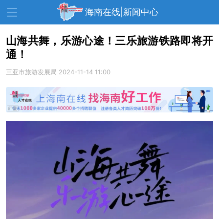
海南在线|新闻中心
山海共舞，乐游心途！三乐旅游铁路即将开
通！
资讯中心
热点
旅游
三亚市旅游发展局
2024-11-14 11:00
文体
消费
财经
教育
健康
房产
家装
交通
美食
生活
演出
活动
展会
走读海南
周末去哪儿
人才在线
天涯企服