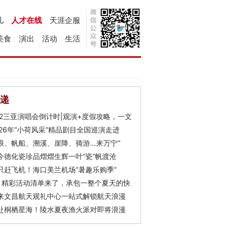
儿
人才在线
天涯企服
美食
演出
活动
生活
递
Y2三亚演唱会倒计时|观演+度假攻略，一文
026年“小荷风采”精品剧目全国巡演走进
浪、帆船、溯溪、崖降、骑游…来万宁“
今德化瓷珍品熠熠生辉一叶“瓷”帆渡沧
只赶飞机！海口美兰机场“暑趣乐购季”
月精彩活动清单来了，承包一整个夏天的快
来文昌航天观礼中心一站式解锁航天浪漫
赴桐栖星海！陵水夏夜渔火派对即将浪漫