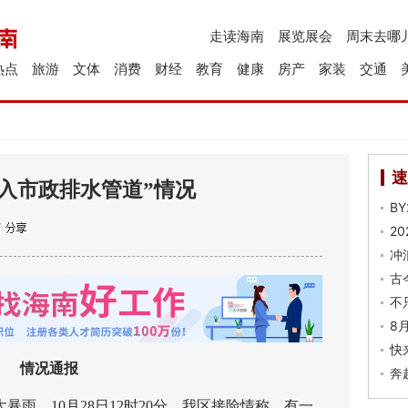
走读海南
展览展会
周末去哪
热点
旅游
文体
消费
财经
教育
健康
房产
家装
交通
速
入市政排水管道”情况
B
2
冲
古
不
8
快
情况通报
奔
雨。10月28日12时20分，我区接险情称，有一