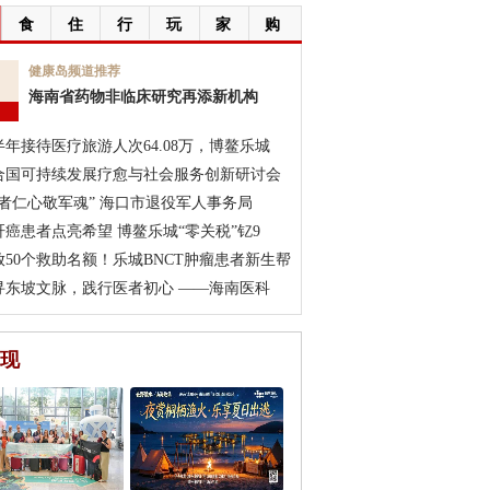
食
住
行
玩
家
购
7
健康岛频道推荐
海南省药物非临床研究再添新机构
月
半年接待医疗旅游人次64.08万，博鳌乐城
合国可持续发展疗愈与社会服务创新研讨会
医者仁心敬军魂” 海口市退役军人事务局
肝癌患者点亮希望 博鳌乐城“零关税”钇9
放50个救助名额！乐城BNCT肿瘤患者新生帮
寻东坡文脉，践行医者初心 ——海南医科
现