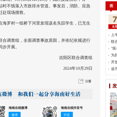
医
站时不慎落入市政排水管道。事发后，消防、应急
赶赴现场搜救。
员在海罗村一组桥下河里发现该名失踪学生，已无生
8
上
合调查组，全面调查事故原因，并依纪依规进行
联
同步开展。
“
为
吉阳区联合调查组
开
2024年10月29日
追
发
海南在线微博
海南在线抖音号
微博
抖音