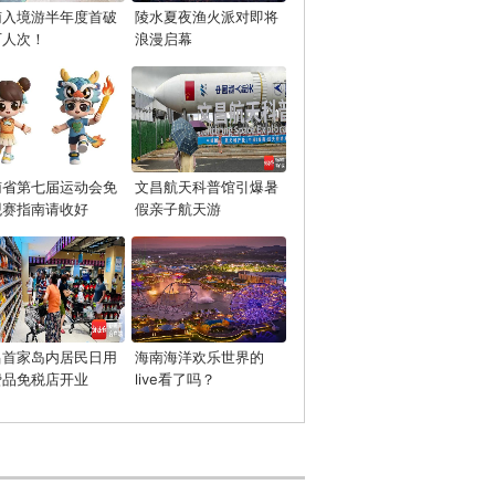
南入境游半年度首破
陵水夏夜渔火派对即将
万人次！
浪漫启幕
南省第七届运动会免
文昌航天科普馆引爆暑
观赛指南请收好
假亲子航天游
昌首家岛内居民日用
海南海洋欢乐世界的
费品免税店开业
live看了吗？