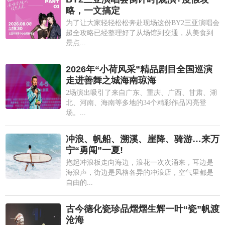
略，一文搞定
为了让大家轻轻松松奔赴现场这份BY2三亚演唱会
超全攻略已经整理好了从场馆到交通，从美食到
景点...
2026年“小荷风采”精品剧目全国巡演
走进善舞之城海南琼海
2场演出吸引了来自广东、重庆、广西、甘肃、湖
北、河南、海南等多地的34个精彩作品闪亮登
场。...
冲浪、帆船、溯溪、崖降、骑游…来万
宁“勇闯”一夏!
抱起冲浪板走向海边，浪花一次次涌来，耳边是
海浪声，街边是风格各异的冲浪店，空气里都是
自由的...
古今德化瓷珍品熠熠生辉一叶“瓷”帆渡
沧海