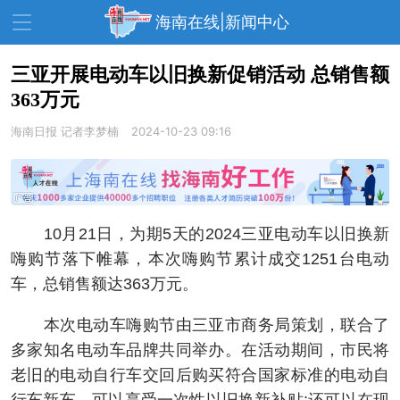
海南在线|新闻中心
三亚开展电动车以旧换新促销活动 总销售额
363万元
资讯中心
热点
旅游
海南日报
记者李梦楠
2024-10-23 09:16
文体
消费
财经
教育
健康
房产
家装
交通
美食
10月21日，为期5天的2024三亚电动车以旧换新
生活
演出
活动
嗨购节落下帷幕，本次嗨购节累计成交1251台电动
车，总销售额达363万元。
展会
走读海南
周末去哪儿
本次电动车嗨购节由三亚市商务局策划，联合了
人才在线
天涯企服
多家知名电动车品牌共同举办。在活动期间，市民将
老旧的电动自行车交回后购买符合国家标准的电动自