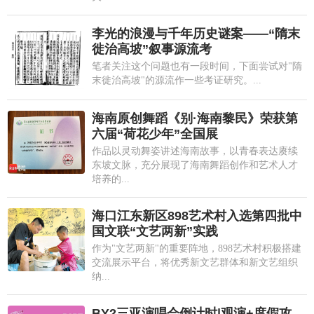
李光的浪漫与千年历史谜案——“隋末
徙治高坡”叙事源流考
笔者关注这个问题也有一段时间，下面尝试对"隋
末徙治高坡"的源流作一些考证研究。...
海南原创舞蹈《别·海南黎民》荣获第
六届“荷花少年”全国展
作品以灵动舞姿讲述海南故事，以青春表达赓续
东坡文脉，充分展现了海南舞蹈创作和艺术人才
培养的...
海口江东新区898艺术村入选第四批中
国文联“文艺两新”实践
作为"文艺两新"的重要阵地，898艺术村积极搭建
交流展示平台，将优秀新文艺群体和新文艺组织
纳...
BY2三亚演唱会倒计时|观演+度假攻