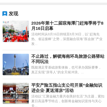
发现
2026年第十二届琼海潭门赶海季将于8
月16日启幕
活动时间从8月16日持续至8月30日，以"赶海先
热、省运接棒"之势，深度融合琼海"医会旅"产业
发...
不止路过，解锁海南环岛旅游公路驿站
不同玩法
既能满足零基础游客体验，也可承办国际赛事，
真正实现"浪等人"的全天候冲浪。...
平安产险五指山支公司开展“金融知识
进企业·夏送清凉”活动
活动以"汇聚金融力量共创美好生活"为主题，紧扣
夏日高温季节特点，创新将金融知识宣传与关心
关...