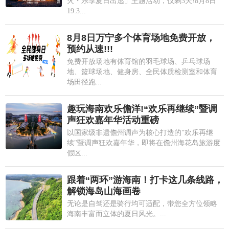
火・乐享夏日出逃」主题活动，仅剩3天!8月8日
19:3...
8月8日万宁多个体育场地免费开放，
预约从速!!!
免费开放场地有体育馆的羽毛球场、乒乓球场
地、篮球场地、健身房、全民体质检测室和体育
场田径跑...
趣玩海南欢乐儋洋!“欢乐再继续”暨调
声狂欢嘉年华活动重磅
以国家级非遗儋州调声为核心打造的"欢乐再继
续"暨调声狂欢嘉年华，即将在儋州海花岛旅游度
假区...
跟着“两环”游海南！打卡这几条线路，
解锁海岛山海画卷
无论是自驾还是骑行均可适配，带您全方位领略
海南丰富而立体的夏日风光。...