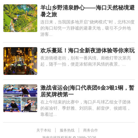
羊山乡野清泉静心——海口天然秘境避
暑之旅
连日来，当我国多地开启"烧烤模式"时，北纬20度
的海口却凭一方静谧的避暑天地，吸引不少外地
游客...
欢乐蔓延！海口全新夜游体验等你来玩
夜游骑楼老街，别有一番风情。廊檐灯带次第亮
起，随手一拍，便是浓郁南洋风情的夜景。...
激战省运会|海口代表团6金3银1铜，暂
居奖牌榜第一
在上午结束的比赛中，海口乒乓球乙组女子团体
的崔渝钎、季舒雅、刘玥辰、郝壹伊、侯婧瑶，
靠着过...
关于本站
|
服务热线
|
商务合作
海南在线版权所有 © 1999-
2026