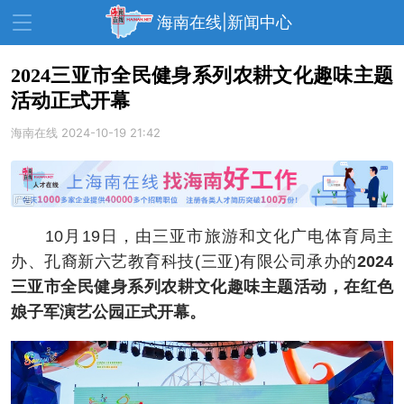
海南在线|新闻中心
2024三亚市全民健身系列农耕文化趣味主题
活动正式开幕
资讯中心
热点
旅游
海南在线
2024-10-19 21:42
文体
消费
财经
教育
健康
房产
家装
交通
美食
10月19日，由三亚市旅游和文化广电体育局主
生活
演出
活动
办、孔裔新六艺教育科技(三亚)有限公司承办的
2024
三亚市全民健身系列农耕文化趣味主题活动，在红色
展会
走读海南
周末去哪儿
娘子军演艺公园正式开幕。
人才在线
天涯企服