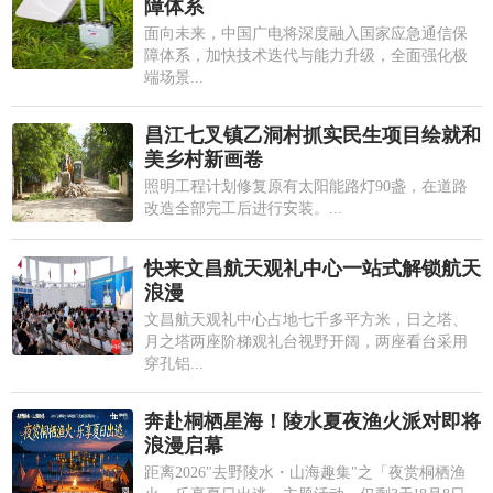
障体系
面向未来，中国广电将深度融入国家应急通信保
障体系，加快技术迭代与能力升级，全面强化极
端场景...
昌江七叉镇乙洞村抓实民生项目绘就和
美乡村新画卷
照明工程计划修复原有太阳能路灯90盏，在道路
改造全部完工后进行安装。...
快来文昌航天观礼中心一站式解锁航天
浪漫
文昌航天观礼中心占地七千多平方米，日之塔、
月之塔两座阶梯观礼台视野开阔，两座看台采用
穿孔铝...
奔赴桐栖星海！陵水夏夜渔火派对即将
浪漫启幕
距离2026"去野陵水・山海趣集"之「夜赏桐栖渔