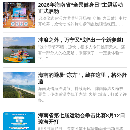
2026年海南省“全民健身日”主题活动
正式启动
启动仪式在活力满满的开场舞《"梅"力四射》中拉
开帷幕，欢快动感的舞步瞬间点燃现场氛围。...
冲浪之外，万宁又“划”出一个新赛道!
"这个季节不晒，凉快，很多人专门挑雨天来。还
有一部分人的心态是，来都来了，一定要体验一
下。"...
海南的避暑“凉方”，藏在这里，格外舒
适
海南凭借海洋调节、持续海风、阵雨降温及植被
覆盖，使体感温度低于内陆"火炉"城市，打破了许
多...
海南省第七届运动会拳击比赛8月12日
琼海开打
8月9日至15日，海南省第七届运动会拳击项目将