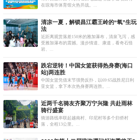
在琼海市体育馆火热开战。...
清凉一夏，解锁昌江霸王岭的“氧”生玩
法
近距离观赏落差150米的雅加瀑布，清泉飞泻，感
受雅加瀑布的震撼。漫步情道、康道，看奇石怪
岩、...
跌宕逆转！中国女篮获得热身赛(海口
站)两连胜
中国女篮凭借末节强势反扑，以69:65战胜尼日利
亚女篮，拿下本次热身赛两连胜。...
近两千名骑友齐聚万宁兴隆 共赴雨林
骑行盛宴
骑游路线串联起越南村、印尼村等多个归侨村
落，全程13公里。...