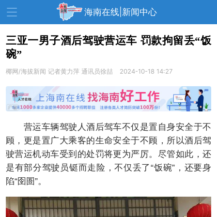
海南在线|新闻中心
三亚一男子酒后驾驶营运车 罚款拘留丢“饭
碗”
资讯中心
热点
旅游
椰网/海拔新闻
记者黄力萍 通讯员徐喆
2024-10-18 14:27
文体
消费
财经
教育
健康
房产
家装
交通
美食
营运车辆驾驶人酒后驾车不仅是置自身安全于不
生活
演出
活动
顾，更是置广大乘客的生命安全于不顾，所以酒后驾
驶营运机动车受到的处罚将更为严厉。尽管如此，还
展会
走读海南
周末去哪儿
是有部分驾驶员铤而走险，不仅丢了“饭碗”，还要身
人才在线
天涯企服
陷“囹圄”。