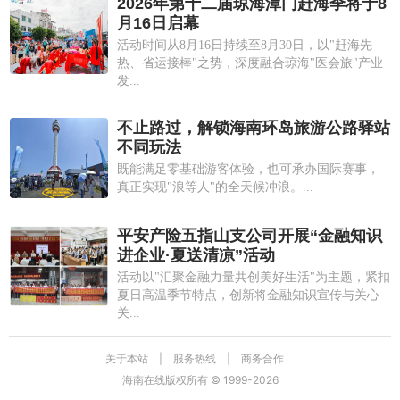
2026年第十二届琼海潭门赶海季将于8
月16日启幕
活动时间从8月16日持续至8月30日，以"赶海先
热、省运接棒"之势，深度融合琼海"医会旅"产业
发...
不止路过，解锁海南环岛旅游公路驿站
不同玩法
既能满足零基础游客体验，也可承办国际赛事，
真正实现"浪等人"的全天候冲浪。...
平安产险五指山支公司开展“金融知识
进企业·夏送清凉”活动
活动以"汇聚金融力量共创美好生活"为主题，紧扣
夏日高温季节特点，创新将金融知识宣传与关心
关...
关于本站
|
服务热线
|
商务合作
海南在线版权所有 © 1999-
2026