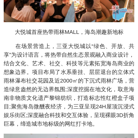
大悦城首座热带雨林MALL，海岛潮趣新地标
在场景营造上，三亚大悦城以“绿色、开放、共
享”为设计语言，将热带自然生态景观融入商业设计，
结合文化、艺术、社交、科技等元素拓宽海岛商业的
想象边界。项目布局了水系垂挂、层层退台的立体式
雨林瀑布社交花园及近2000㎡的下沉式雨林广场，营
造绿意盎然的无边界氛围;深度挖掘在地文化，取意海
南非物质文化遗产黎锦纺织，打造标志性红橙盒子项
目;聚焦海岛微醺夜经济，为三亚呈现24H屋顶沉浸式
娱乐街区;深度融合科技和交互体验，呈现裸眼3D折角
巨幕，缔造城市地标级的网红打卡地。