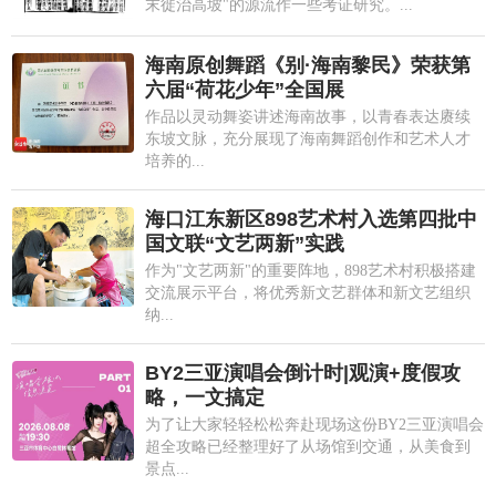
末徙治高坡"的源流作一些考证研究。...
海南原创舞蹈《别·海南黎民》荣获第
六届“荷花少年”全国展
作品以灵动舞姿讲述海南故事，以青春表达赓续
东坡文脉，充分展现了海南舞蹈创作和艺术人才
培养的...
海口江东新区898艺术村入选第四批中
国文联“文艺两新”实践
作为"文艺两新"的重要阵地，898艺术村积极搭建
交流展示平台，将优秀新文艺群体和新文艺组织
纳...
BY2三亚演唱会倒计时|观演+度假攻
略，一文搞定
为了让大家轻轻松松奔赴现场这份BY2三亚演唱会
超全攻略已经整理好了从场馆到交通，从美食到
景点...