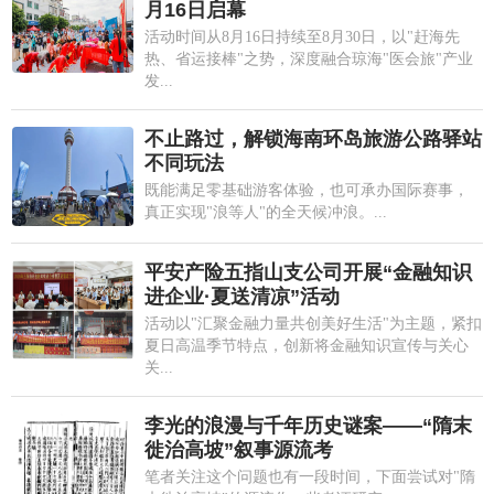
月16日启幕
活动时间从8月16日持续至8月30日，以"赶海先
热、省运接棒"之势，深度融合琼海"医会旅"产业
发...
不止路过，解锁海南环岛旅游公路驿站
不同玩法
既能满足零基础游客体验，也可承办国际赛事，
真正实现"浪等人"的全天候冲浪。...
平安产险五指山支公司开展“金融知识
进企业·夏送清凉”活动
活动以"汇聚金融力量共创美好生活"为主题，紧扣
夏日高温季节特点，创新将金融知识宣传与关心
关...
李光的浪漫与千年历史谜案——“隋末
徙治高坡”叙事源流考
笔者关注这个问题也有一段时间，下面尝试对"隋