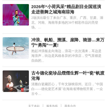
2026年“小荷风采”精品剧目全国巡演
走进善舞之城海南琼海
2场演出吸引了来自广东、重庆、广西、甘肃、湖
北、河南、海南等多地的34个精彩作品闪亮登
场。...
冲浪、帆船、溯溪、崖降、骑游…来万
宁“勇闯”一夏!
抱起冲浪板走向海边，浪花一次次涌来，耳边是
海浪声，街边是风格各异的冲浪店，空气里都是
自由的...
古今德化瓷珍品熠熠生辉一叶“瓷”帆渡
沧海
清雅白瓷藏匠心，千年文脉映琼州。近日，"中国
白——德化瓷艺术展"在海南省博物馆开展，一众
古今...
关于本站
|
服务热线
|
商务合作