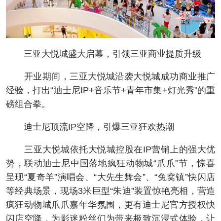
三亚大悦城盛大启幕，引领三亚商业提质升级
开业期间，三亚大悦城沿袭大悦城成功商业推广
经验，打出“迪士尼IP+音乐节+青年市集+灯光秀”的重
磅组合拳。
迪士尼顶流IP空降，引爆三亚狂欢热潮
三亚大悦城依托大悦城控股在IP营销上的强大优
势，联动迪士尼中国落地疯狂动物城“爪爪”节，惊喜
呈现“夏奇羊”演唱会、“大先生舞会”、“兔窝镇”快闪店
等经典场景，现场3米巨型“朱迪”装置惊艳亮相，营造
疯狂动物城爪爪嘉年华氛围，更有迪士尼官方授权快
闪店空降，为影迷粉丝们为带来极致沉浸式体验，让