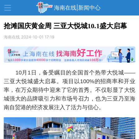
海南在线|新闻中心
抢滩国庆黄金周 三亚大悦城10.1盛大启幕
海南在线
资讯中心
2024-10-01 17:19
热点
旅游
文体
消费
财经
教育
健康
房产
10月1日，备受瞩目的全国首个热带大悦城——
家装
交通
美食
三亚大悦城盛大启幕。项目以100%的招商率和开业
生活
演出
活动
率，在万众期待中迎来了它的首秀。不仅彰显了大悦
城强大的品牌吸引力和市场号召力，也为三亚乃至海
展会
走读海南
周末去哪儿
南自贸港的经济发展注入了活力与信心。
人才在线
天涯企服