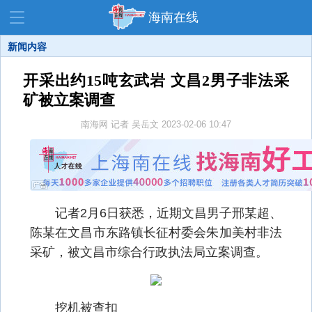
海南在线
新闻内容
开采出约15吨玄武岩 文昌2男子非法采
资讯中心
热点
旅游
矿被立案调查
文体
消费
财经
南海网
记者 吴岳文
2023-02-06 10:47
教育
健康
房产
家装
交通
美食
生活
演出
活动
记者2月6日获悉，近期文昌男子邢某超、
展会
走读海南
周末去哪儿
陈某在文昌市东路镇长征村委会朱加美村非法
采矿，被文昌市综合行政执法局立案调查。
人才在线
天涯企服
挖机被查扣