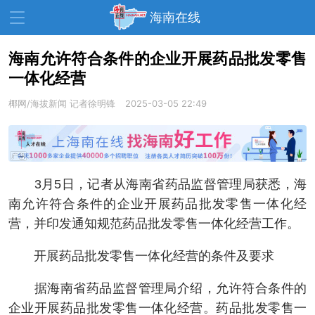
海南在线
海南允许符合条件的企业开展药品批发零售
一体化经营
资讯中心
热点
旅游
椰网/海拔新闻
记者徐明锋
2025-03-05 22:49
文体
消费
财经
教育
健康
房产
家装
交通
美食
3月5日，记者从海南省药品监督管理局获悉，海
生活
演出
活动
南允许符合条件的企业开展药品批发零售一体化经
营，并印发通知规范药品批发零售一体化经营工作。
展会
走读海南
周末去哪儿
开展药品批发零售一体化经营的条件及要求
人才在线
天涯企服
据海南省药品监督管理局介绍，允许符合条件的
企业开展药品批发零售一体化经营。药品批发零售一