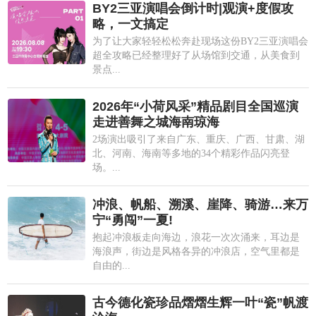
BY2三亚演唱会倒计时|观演+度假攻
略，一文搞定
为了让大家轻轻松松奔赴现场这份BY2三亚演唱会
超全攻略已经整理好了从场馆到交通，从美食到
景点...
2026年“小荷风采”精品剧目全国巡演
走进善舞之城海南琼海
2场演出吸引了来自广东、重庆、广西、甘肃、湖
北、河南、海南等多地的34个精彩作品闪亮登
场。...
冲浪、帆船、溯溪、崖降、骑游…来万
宁“勇闯”一夏!
抱起冲浪板走向海边，浪花一次次涌来，耳边是
海浪声，街边是风格各异的冲浪店，空气里都是
自由的...
古今德化瓷珍品熠熠生辉一叶“瓷”帆渡