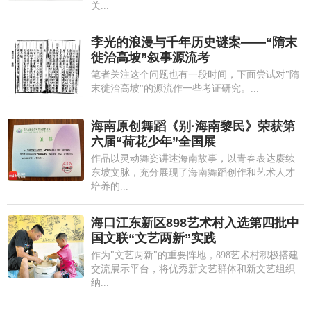
关...
李光的浪漫与千年历史谜案——“隋末
徙治高坡”叙事源流考
笔者关注这个问题也有一段时间，下面尝试对"隋
末徙治高坡"的源流作一些考证研究。...
海南原创舞蹈《别·海南黎民》荣获第
六届“荷花少年”全国展
作品以灵动舞姿讲述海南故事，以青春表达赓续
东坡文脉，充分展现了海南舞蹈创作和艺术人才
培养的...
海口江东新区898艺术村入选第四批中
国文联“文艺两新”实践
作为"文艺两新"的重要阵地，898艺术村积极搭建
交流展示平台，将优秀新文艺群体和新文艺组织
纳...