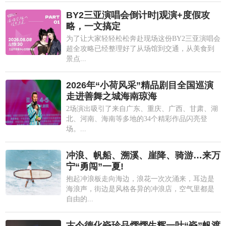
BY2三亚演唱会倒计时|观演+度假攻
略，一文搞定
为了让大家轻轻松松奔赴现场这份BY2三亚演唱会
超全攻略已经整理好了从场馆到交通，从美食到
景点...
2026年“小荷风采”精品剧目全国巡演
走进善舞之城海南琼海
2场演出吸引了来自广东、重庆、广西、甘肃、湖
北、河南、海南等多地的34个精彩作品闪亮登
场。...
冲浪、帆船、溯溪、崖降、骑游…来万
宁“勇闯”一夏!
抱起冲浪板走向海边，浪花一次次涌来，耳边是
海浪声，街边是风格各异的冲浪店，空气里都是
自由的...
古今德化瓷珍品熠熠生辉一叶“瓷”帆渡