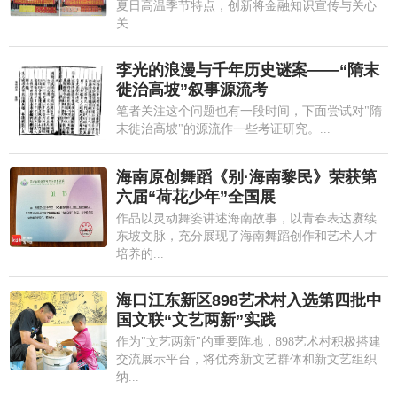
夏日高温季节特点，创新将金融知识宣传与关心
关...
李光的浪漫与千年历史谜案——“隋末
徙治高坡”叙事源流考
笔者关注这个问题也有一段时间，下面尝试对"隋
末徙治高坡"的源流作一些考证研究。...
海南原创舞蹈《别·海南黎民》荣获第
六届“荷花少年”全国展
作品以灵动舞姿讲述海南故事，以青春表达赓续
东坡文脉，充分展现了海南舞蹈创作和艺术人才
培养的...
海口江东新区898艺术村入选第四批中
国文联“文艺两新”实践
作为"文艺两新"的重要阵地，898艺术村积极搭建
交流展示平台，将优秀新文艺群体和新文艺组织
纳...