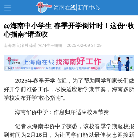
海南在线|新闻中心
@海南中小学生 春季开学倒计时！这份“收
心指南”请查收
资讯中心
热点
旅游
南海网
记者杜倬荷 实习生王栅栅
2025-02-09 21:09
文体
消费
财经
教育
健康
房产
家装
交通
美食
2025年春季开学临近，为了帮助同学和家长们做
生活
演出
活动
好开学前准备工作，尽快适应新学期节奏，海南多所
学校发布开学“收心指南”。
展会
走读海南
周末去哪儿
海南华侨中学：作息归序适应校园节奏
人才在线
天涯企服
记者从海南华侨中学获悉，该校春季学期返校报
到时间为2月16日，为让同学们能以最佳状态迎接新