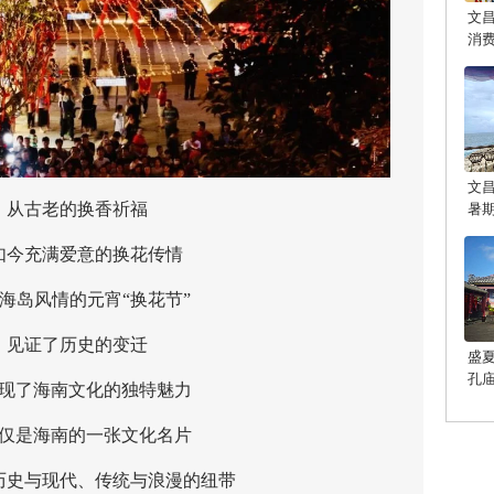
文
消
文
古老的换香祈福
暑
充满爱意的换花传情
岛风情的元宵“换花节”
证了历史的变迁
盛
孔
了海南文化的独特魅力
光
是海南的一张文化名片
史与现代、传统与浪漫的纽带