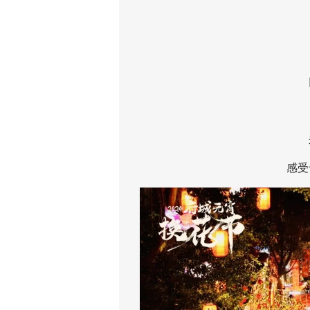
以
至
来
感受专