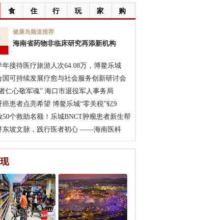
食
住
行
玩
家
购
6
健康岛频道推荐
海南省药物非临床研究再添新机构
月
半年接待医疗旅游人次64.08万，博鳌乐城
合国可持续发展疗愈与社会服务创新研讨会
医者仁心敬军魂” 海口市退役军人事务局
肝癌患者点亮希望 博鳌乐城“零关税”钇9
放50个救助名额！乐城BNCT肿瘤患者新生帮
寻东坡文脉，践行医者初心 ——海南医科
现