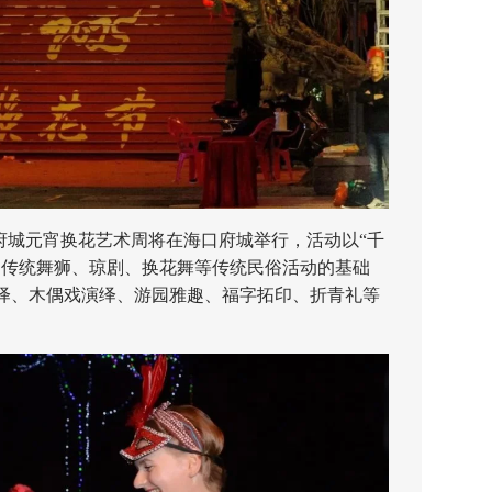
山区府城元宵换花艺术周将在海口府城举行，活动以“千
留传统舞狮、琼剧、换花舞等传统民俗活动的基础
绎、木偶戏演绎、游园雅趣、福字拓印、折青礼等