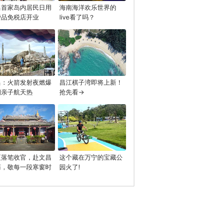
昌首家岛内居民日用
海南海洋欢乐世界的
费品免税店开业
live看了吗？
昌：火箭发射夜燃爆
昌江棋子湾即将上新！
期亲子航天热
抢先看→
夏落笔收官，赴文昌
这个藏在万宁的宝藏公
庙，敬每一段寒窗时
园火了!