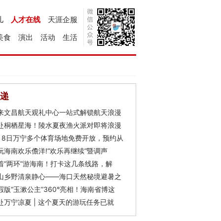
儿
人才在线
天涯企服
美食
演出
活动
生活
递
来文昌航天观礼中心一站式解锁航天浪漫
赴桐栖星海！陵水夏夜渔火派对即将浪漫
月8日万宁多个体育场地免费开放，预约从
玩海南欢乐儋洋!“欢乐再继续”暨调声
着“两环”游海南！打卡这几条线路，解
山乡野清泉静心——海口天然秘境避暑之
瑕版“玉漱公主”360°亮相！海南省博这
赴万宁凉夏 | 这个夏天的游玩任务已就