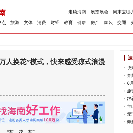
走读海南
展览展会
周末去哪
热点
旅游
文体
消费
财经
教育
健康
房产
家装
交通
速
“万人换花”模式，快来感受琼式浪漫
快
奔
8
趣
跟
羊
无
奔
“花、花、花”