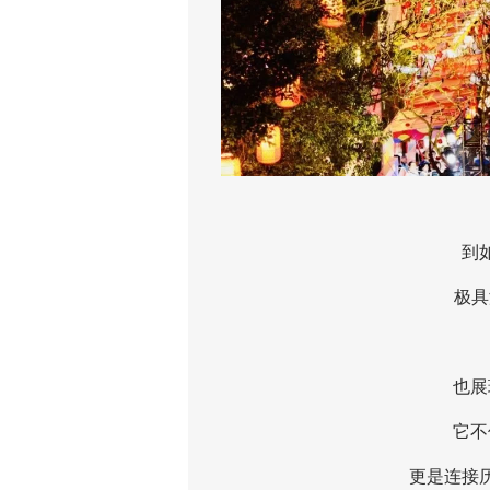
从
到如今
极具海
见
也展现
它不仅
更是连接历