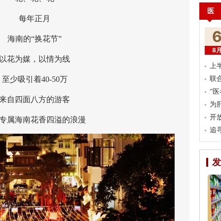
医
每年正月
海南的“换花节”
8
花为媒，以情为线
上
少吸引着40-50万
联
“
自四面八方的游客
为
开
属海南花香四溢的浪漫
追
发