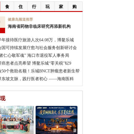
食
住
行
玩
家
购
9
健康岛频道推荐
海南省药物非临床研究再添新机构
月
半年接待医疗旅游人次64.08万，博鳌乐城
合国可持续发展疗愈与社会服务创新研讨会
医者仁心敬军魂” 海口市退役军人事务局
肝癌患者点亮希望 博鳌乐城“零关税”钇9
放50个救助名额！乐城BNCT肿瘤患者新生帮
寻东坡文脉，践行医者初心 ——海南医科
现