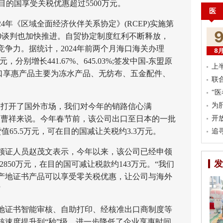
业在目的国享受关税优惠超过5500万元。
医
年《区域全面经济伙伴关系协定》(RCEP)实施第
.0谈判也加快推进。自贸协定制度红利不断释放，
争力。据统计，2024年前两个月海口海关办理
8
元，分别增长441.67%、645.03%;签发中国-东盟原
上
南出口享惠产品主要为冻水产品、无纺布、五金配件、
联
“
为
打开了国外市场，我们对今年的销路信心满
人曹祥来说。今年春节前，该公司出口至日本的一批
开
值65.5万元，可在目的国减让关税约3.3万元。
追
证人员赵茂文表示，今年以来，该公司已经申领
发
2850万元，在目的国可减让税款约143万元。“我们
产地证书产品可以享受零关税优惠，让公司与海外
”
证书智能审核、自助打印、经核准出口商制度等
核速度提升到“秒”级，进一步降低了企业享惠时间