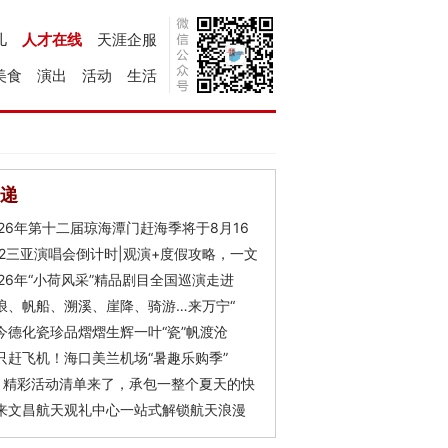
儿
人才在线
天涯企服
美食
演出
活动
生活
递
026年第十二届琼海潭门赶海季将于8月16
Y2三亚演唱会倒计时|观演+度假攻略，一文
026年“小荷风采”精品剧目全国巡演走进
浪、帆船、溯溪、崖降、骑游…来万宁“
今德化瓷珍品熠熠生辉一叶“瓷”帆渡沧
只赶飞机！海口美兰机场“暑趣乐购季”
月精彩活动清单来了，承包一整个夏天的快
来文昌航天观礼中心一站式解锁航天浪漫