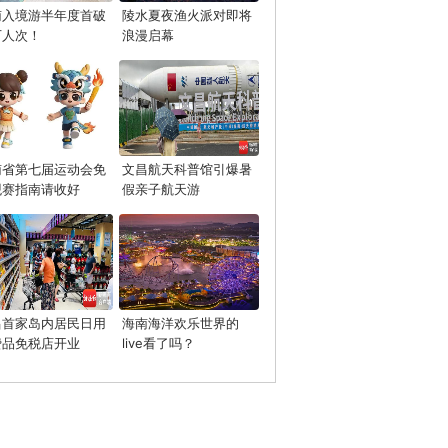
南入境游半年度首破
陵水夏夜渔火派对即将
万人次！
浪漫启幕
南省第七届运动会免
文昌航天科普馆引爆暑
观赛指南请收好
假亲子航天游
昌首家岛内居民日用
海南海洋欢乐世界的
费品免税店开业
live看了吗？