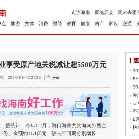
走读海南
展览展会
周末去哪
热点
旅游
文体
消费
财经
教育
健康
房产
家装
交通
速
业享受原产地关税减让超5500万元
2
伟艳
2024-03-13 21:36
B
2
冲
古
不
8
，据统计，今年1-2月，海口海关共为海南外贸企
快
1份、金额约11.1亿元，较去年同期分别增长