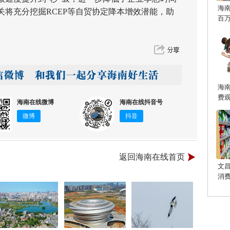
海
关将充分挖掘RCEP等自贸协定降本增效潜能，助
百
海
费
海南在线微博
海南在线抖音号
微博
抖音
返回海南在线首页
文
消