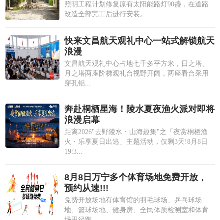
照明工程计划修复原有太阳能路灯90盏，在道路
改造全部完工后进行安装。...
快来文昌航天观礼中心一站式解锁航天
浪漫
文昌航天观礼中心占地七千多平方米，日之塔、
月之塔两座阶梯观礼台视野开阔，两座看台采用
穿孔铝...
奔赴桐栖星海！陵水夏夜渔火派对即将
浪漫启幕
距离2026"去野陵水・山海趣集"之「夜赏桐栖渔
火・乐享夏日出逃」主题活动，仅剩3天!8月8日
19:3...
8月8日万宁多个体育场地免费开放，
预约从速!!!
免费开放场地有体育馆的羽毛球场、乒乓球场
地、篮球场地、健身房、全民体质检测室和体育
场田径跑...