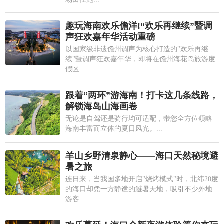
趣玩海南欢乐儋洋!“欢乐再继续”暨调
声狂欢嘉年华活动重磅
以国家级非遗儋州调声为核心打造的"欢乐再继
续"暨调声狂欢嘉年华，即将在儋州海花岛旅游度
假区...
跟着“两环”游海南！打卡这几条线路，
解锁海岛山海画卷
无论是自驾还是骑行均可适配，带您全方位领略
海南丰富而立体的夏日风光。...
羊山乡野清泉静心——海口天然秘境避
暑之旅
连日来，当我国多地开启"烧烤模式"时，北纬20度
的海口却凭一方静谧的避暑天地，吸引不少外地
游客...