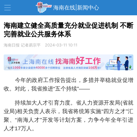
海南在线|新闻中心
海南建立健全高质量充分就业促进机制 不断
完善就业公共服务体系
资讯中心
热点
旅游
海南日报
记者易宗平
2024-03-11 10:11
文体
消费
财经
教育
健康
房产
家装
交通
美食
今年的政府工作报告提出，多措并举稳就业促增
生活
演出
活动
收。对此，我省推进“五个持续”——
展会
走读海南
周末去哪儿
持续加大人才引育力度。省人力资源开发局(省就
业局)相关负责人表示，我省将统筹实施“四方之才”汇
人才在线
天涯企服
聚、“南海人才”开发等计划方案，力争今年全年引进
人才17万人。