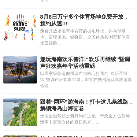
19:3...
8月8日万宁多个体育场地免费开放，
预约从速!!!
免费开放场地有体育馆的羽毛球场、乒乓球场
地、篮球场地、健身房、全民体质检测室和体育
场田径跑...
趣玩海南欢乐儋洋!“欢乐再继续”暨调
声狂欢嘉年华活动重磅
以国家级非遗儋州调声为核心打造的"欢乐再继
续"暨调声狂欢嘉年华，即将在儋州海花岛旅游度
假区...
跟着“两环”游海南！打卡这几条线路，
解锁海岛山海画卷
无论是自驾还是骑行均可适配，带您全方位领略
海南丰富而立体的夏日风光。...