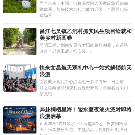
面向未来，中国广电将深度融入国家应急通信保
障体系，加快技术迭代与能力升级，全面强化极
端场景...
昌江七叉镇乙洞村抓实民生项目绘就和
美乡村新画卷
照明工程计划修复原有太阳能路灯90盏，在道路
改造全部完工后进行安装。...
快来文昌航天观礼中心一站式解锁航天
浪漫
文昌航天观礼中心占地七千多平方米，日之塔、
月之塔两座阶梯观礼台视野开阔，两座看台采用
穿孔铝...
奔赴桐栖星海！陵水夏夜渔火派对即将
浪漫启幕
距离2026"去野陵水・山海趣集"之「夜赏桐栖渔
火・乐享夏日出逃」主题活动，仅剩3天!8月8日