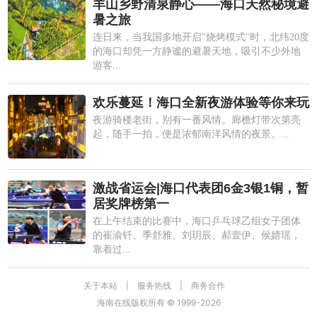
羊山乡野清泉静心——海口天然秘境避
暑之旅
连日来，当我国多地开启"烧烤模式"时，北纬20度
的海口却凭一方静谧的避暑天地，吸引不少外地
游客...
欢乐蔓延！海口全新夜游体验等你来玩
夜游骑楼老街，别有一番风情。廊檐灯带次第亮
起，随手一拍，便是浓郁南洋风情的夜景。...
激战省运会|海口代表团6金3银1铜，暂
居奖牌榜第一
在上午结束的比赛中，海口乒乓球乙组女子团体
的崔渝钎、季舒雅、刘玥辰、郝壹伊、侯婧瑶，
靠着过...
关于本站
|
服务热线
|
商务合作
海南在线版权所有 © 1999-
2026