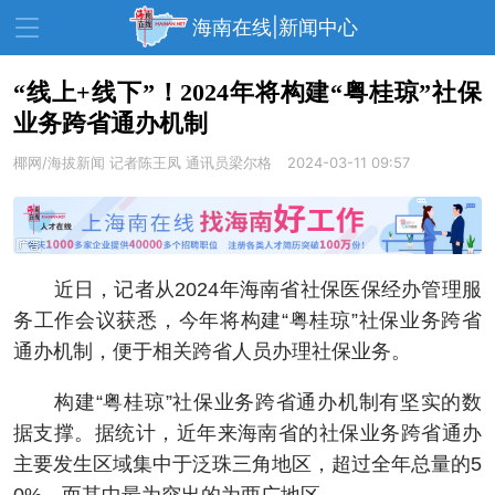
海南在线|新闻中心
“线上+线下”！2024年将构建“粤桂琼”社保
业务跨省通办机制
资讯中心
热点
旅游
椰网/海拔新闻
记者陈王凤 通讯员梁尔格
2024-03-11 09:57
文体
消费
财经
教育
健康
房产
家装
交通
美食
近日，记者从2024年海南省社保医保经办管理服
生活
演出
活动
务工作会议获悉，今年将构建“粤桂琼”社保业务跨省
通办机制，便于相关跨省人员办理社保业务。
展会
走读海南
周末去哪儿
构建“粤桂琼”社保业务跨省通办机制有坚实的数
人才在线
天涯企服
据支撑。据统计，近年来海南省的社保业务跨省通办
主要发生区域集中于泛珠三角地区，超过全年总量的5