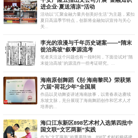
进企业·夏送清凉”活动
活动以"汇聚金融力量共创美好生活"为主题，紧扣
夏日高温季节特点，创新将金融知识宣传与关心
关...
李光的浪漫与千年历史谜案——“隋末
徙治高坡”叙事源流考
笔者关注这个问题也有一段时间，下面尝试对"隋
末徙治高坡"的源流作一些考证研究。...
海南原创舞蹈《别·海南黎民》荣获第
六届“荷花少年”全国展
作品以灵动舞姿讲述海南故事，以青春表达赓续
东坡文脉，充分展现了海南舞蹈创作和艺术人才
培养的...
海口江东新区898艺术村入选第四批中
国文联“文艺两新”实践
作为"文艺两新"的重要阵地，898艺术村积极搭建