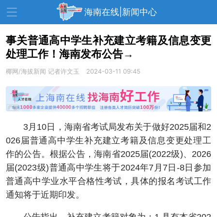
海南在线|新闻中心
事关普通高中学生补充建立考籍及信息变更
处理工作！海南发布公告→
资讯中心
热点
旅游
椰网/海拔新闻
记者许文玉
2024-03-11 09:45
文体
消费
财经
教育
健康
房产
家装
交通
美食
3月10日，海南省考试局发布关于做好2025届和2
生活
演出
活动
026届普通高中学生补充建立考籍及信息变更处理工
作的公告。根据公告，海南省2025届(2022级)、2026
展会
走读海南
周末去哪儿
届(2023级)普通高中学生将于2024年7月7日-8日参加
人才在线
天涯企服
普通高中学业水平合格性考试，具体的报名考试工作
通知将于近期印发。