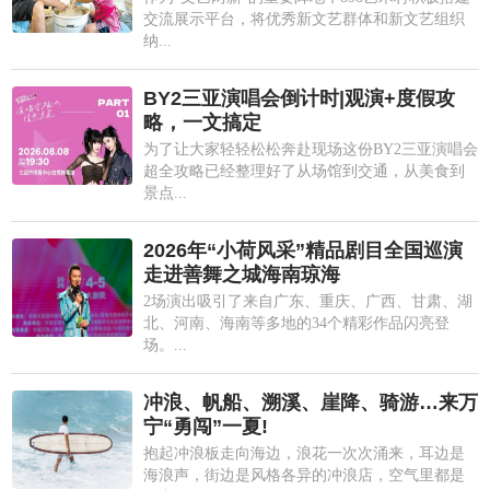
交流展示平台，将优秀新文艺群体和新文艺组织
纳...
BY2三亚演唱会倒计时|观演+度假攻
略，一文搞定
为了让大家轻轻松松奔赴现场这份BY2三亚演唱会
超全攻略已经整理好了从场馆到交通，从美食到
景点...
2026年“小荷风采”精品剧目全国巡演
走进善舞之城海南琼海
2场演出吸引了来自广东、重庆、广西、甘肃、湖
北、河南、海南等多地的34个精彩作品闪亮登
场。...
冲浪、帆船、溯溪、崖降、骑游…来万
宁“勇闯”一夏!
抱起冲浪板走向海边，浪花一次次涌来，耳边是
海浪声，街边是风格各异的冲浪店，空气里都是