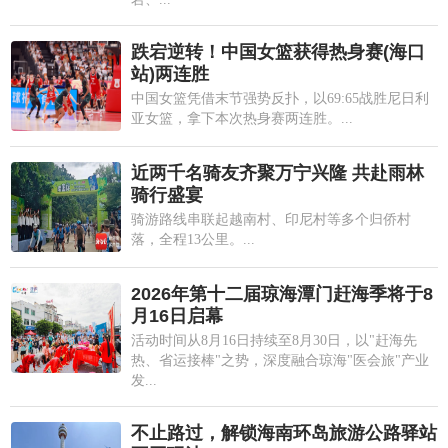
跌宕逆转！中国女篮获得热身赛(海口
站)两连胜
中国女篮凭借末节强势反扑，以69:65战胜尼日利
亚女篮，拿下本次热身赛两连胜。...
近两千名骑友齐聚万宁兴隆 共赴雨林
骑行盛宴
骑游路线串联起越南村、印尼村等多个归侨村
落，全程13公里。...
2026年第十二届琼海潭门赶海季将于8
月16日启幕
活动时间从8月16日持续至8月30日，以"赶海先
热、省运接棒"之势，深度融合琼海"医会旅"产业
发...
不止路过，解锁海南环岛旅游公路驿站