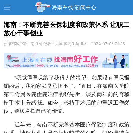
海南在线|新闻中心
海南：不断完善医保制度和政策体系 让职工
放心干事创业
资讯中心
热点
旅游
新海南客户端、南海网
记者王洪旭 实习生吴旭冰
2024-03-05 08:18
文体
消费
财经
教育
健康
房产
家装
交通
美食
“我觉得医保给了我很大的希望，如果没有医保报
生活
演出
活动
销的话，我的家庭是承担不了。”近日，在海南医学院
第二附属医院住院治疗的张先生，谈及两年前的肾移
展会
走读海南
周末去哪儿
植手术十分感慨。如今，移植手术后的他重返工作岗
人才在线
天涯企服
位，继续发挥自己的价值。
近年来，海南不断完善基本医疗保险制度和政策