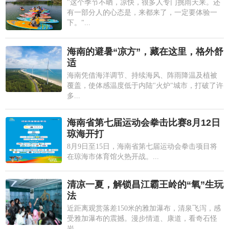
"这个季节不晒，凉快，很多人专门挑雨天来。还
有一部分人的心态是，来都来了，一定要体验一
下。"...
海南的避暑“凉方”，藏在这里，格外舒
适
海南凭借海洋调节、持续海风、阵雨降温及植被
覆盖，使体感温度低于内陆"火炉"城市，打破了许
多...
海南省第七届运动会拳击比赛8月12日
琼海开打
8月9日至15日，海南省第七届运动会拳击项目将
在琼海市体育馆火热开战。...
清凉一夏，解锁昌江霸王岭的“氧”生玩
法
近距离观赏落差150米的雅加瀑布，清泉飞泻，感
受雅加瀑布的震撼。漫步情道、康道，看奇石怪
岩、...