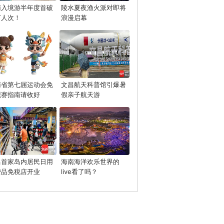
南入境游半年度首破
陵水夏夜渔火派对即将
万人次！
浪漫启幕
南省第七届运动会免
文昌航天科普馆引爆暑
观赛指南请收好
假亲子航天游
昌首家岛内居民日用
海南海洋欢乐世界的
费品免税店开业
live看了吗？