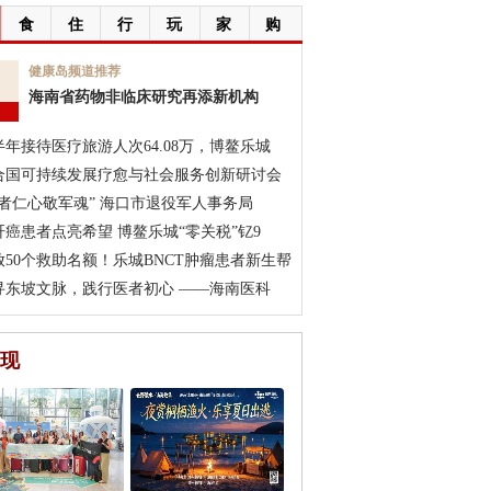
食
住
行
玩
家
购
7
健康岛频道推荐
海南省药物非临床研究再添新机构
月
半年接待医疗旅游人次64.08万，博鳌乐城
合国可持续发展疗愈与社会服务创新研讨会
医者仁心敬军魂” 海口市退役军人事务局
肝癌患者点亮希望 博鳌乐城“零关税”钇9
放50个救助名额！乐城BNCT肿瘤患者新生帮
寻东坡文脉，践行医者初心 ——海南医科
现