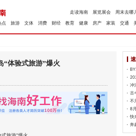
走读海南
展览展会
周末去哪
热点
旅游
文体
消费
财经
教育
健康
房产
家装
交通
速
岛“体验式旅游”爆火
B
2
冲
古
不
8
快
奔
式旅游”爆火