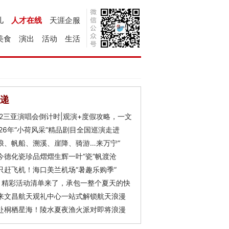
儿
人才在线
天涯企服
美食
演出
活动
生活
递
Y2三亚演唱会倒计时|观演+度假攻略，一文
026年“小荷风采”精品剧目全国巡演走进
浪、帆船、溯溪、崖降、骑游…来万宁“
今德化瓷珍品熠熠生辉一叶“瓷”帆渡沧
只赶飞机！海口美兰机场“暑趣乐购季”
月精彩活动清单来了，承包一整个夏天的快
来文昌航天观礼中心一站式解锁航天浪漫
赴桐栖星海！陵水夏夜渔火派对即将浪漫