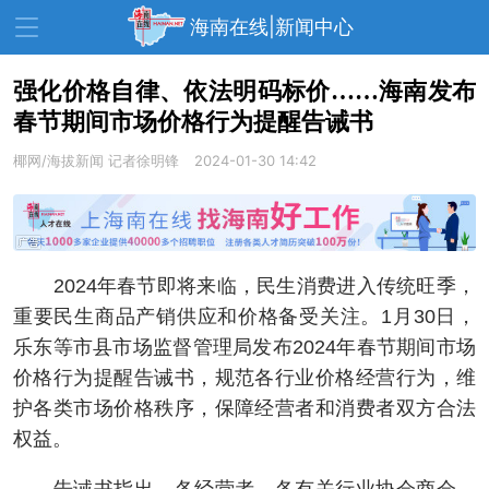
海南在线|新闻中心
强化价格自律、依法明码标价……海南发布
春节期间市场价格行为提醒告诫书
资讯中心
热点
旅游
椰网/海拔新闻
记者徐明锋
2024-01-30 14:42
文体
消费
财经
教育
健康
房产
家装
交通
美食
2024年春节即将来临，民生消费进入传统旺季，
生活
演出
活动
重要民生商品产销供应和价格备受关注。1月30日，
乐东等市县市场监督管理局发布2024年春节期间市场
展会
走读海南
周末去哪儿
价格行为提醒告诫书，规范各行业价格经营行为，维
人才在线
天涯企服
护各类市场价格秩序，保障经营者和消费者双方合法
权益。