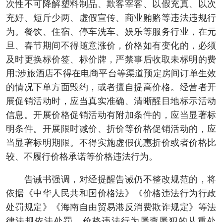
次性不可降解塑料制品、欺客宰客、以假充真、以次
充好、短斤少两、虚假宣传、商业贿赂等违法违规行
为。餐饮、住宿、停车洗车、娱乐等服务行业，在元
旦、春节期间不得随意涨价，价格如有变化的，必须
及时更换标价签、标价牌，严禁事后收取未标明的费
用;涉旅酒店不得在电商平台等渠道预定房间订单生效
的情况下单方面毁约，或者擅自提高价格。经营者开
展促销活动时，应当真实准确、清晰醒目地标示活动
信息。开展价格促销活动有附加条件的，应当显著标
明条件。开展限时减价、折价等价格促销活动的，应
当显著标明期限。不得实施虚假优惠折价或者价格比
较、不履行价格承诺等价格违法行为。
告诫书强调，对经提醒告诫仍不整改规范的，将
依据《中华人民共和国价格法》《价格违法行为行政
处罚规定》《海南自由贸易港反消费欺诈规定》等法
律法规依法处罚，价格违法行为屡查屡犯的从重处