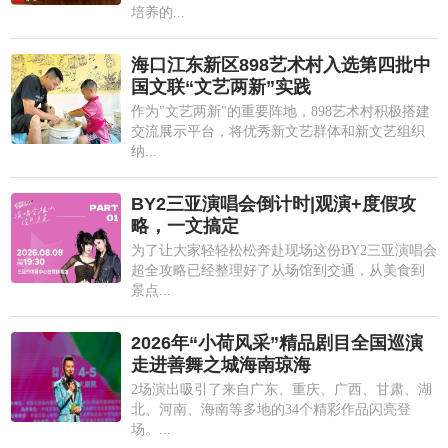
培养的...
海口江东新区898艺术村入选第四批中
国文联“文艺两新”实践
作为"文艺两新"的重要阵地，898艺术村积极搭建
交流展示平台，将优秀新文艺群体和新文艺组织
纳...
BY2三亚演唱会倒计时|观演+度假攻
略，一文搞定
为了让大家轻轻松松奔赴现场这份BY2三亚演唱会
超全攻略已经整理好了从场馆到交通，从美食到
景点...
2026年“小荷风采”精品剧目全国巡演
走进善舞之城海南琼海
2场演出吸引了来自广东、重庆、广西、甘肃、湖
北、河南、海南等多地的34个精彩作品闪亮登
场。...