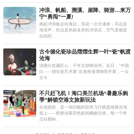
冲浪、帆船、溯溪、崖降、骑游…来万
宁“勇闯”一夏!
抱起冲浪板走向海边，浪花一次次涌来，耳边是
海浪声，街边是风格各异的冲浪店，空气里都是
自由的...
古今德化瓷珍品熠熠生辉一叶“瓷”帆渡
沧海
清雅白瓷藏匠心，千年文脉映琼州。近日，"中国
白——德化瓷艺术展"在海南省博物馆开展，一众
古今...
不只赶飞机！海口美兰机场“暑趣乐购
季”解锁空港文旅新玩法
在他面前，是一块巨幅的彩色飞行棋盘铺展在地
面上——橙黄绿紫四色航线蜿蜒交错，每一个终
点站都标...