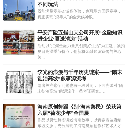
不同玩法
既能满足零基础游客体验，也可承办国际赛事，
真正实现"浪等人"的全天候冲浪。...
平安产险五指山支公司开展“金融知识
进企业·夏送清凉”活动
活动以"汇聚金融力量共创美好生活"为主题，紧扣
夏日高温季节特点，创新将金融知识宣传与关心
关...
李光的浪漫与千年历史谜案——“隋末
徙治高坡”叙事源流考
笔者关注这个问题也有一段时间，下面尝试对"隋
末徙治高坡"的源流作一些考证研究。...
海南原创舞蹈《别·海南黎民》荣获第
六届“荷花少年”全国展
作品以灵动舞姿讲述海南故事，以青春表达赓续
东坡文脉，充分展现了海南舞蹈创作和艺术人才