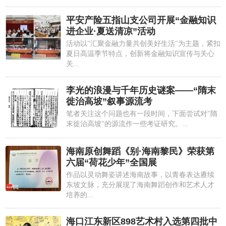
平安产险五指山支公司开展“金融知识
进企业·夏送清凉”活动
活动以"汇聚金融力量共创美好生活"为主题，紧扣
夏日高温季节特点，创新将金融知识宣传与关心
关...
李光的浪漫与千年历史谜案——“隋末
徙治高坡”叙事源流考
笔者关注这个问题也有一段时间，下面尝试对"隋
末徙治高坡"的源流作一些考证研究。...
海南原创舞蹈《别·海南黎民》荣获第
六届“荷花少年”全国展
作品以灵动舞姿讲述海南故事，以青春表达赓续
东坡文脉，充分展现了海南舞蹈创作和艺术人才
培养的...
海口江东新区898艺术村入选第四批中