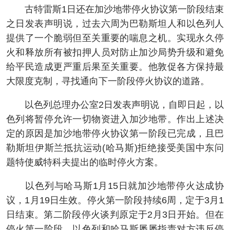
古特雷斯1日还在加沙地带停火协议第一阶段结束
之日发表声明说，过去六周为巴勒斯坦人和以色列人
提供了一个脆弱但至关重要的喘息之机。实现永久停
火和释放所有被扣押人员对防止加沙局势升级和避免
给平民造成更严重后果至关重要。他敦促各方保持最
大限度克制，寻找通向下一阶段停火协议的道路。
以色列总理办公室2日发表声明说，自即日起，以
色列将暂停允许一切物资进入加沙地带。作出上述决
定的原因是加沙地带停火协议第一阶段已完成，且巴
勒斯坦伊斯兰抵抗运动(哈马斯)拒绝接受美国中东问
题特使威特科夫提出的临时停火方案。
以色列与哈马斯1月15日就加沙地带停火达成协
议，1月19日生效。停火第一阶段持续6周，定于3月1
日结束。第二阶段停火谈判原定于2月3日开始。但在
停火第一阶段，以色列和哈马斯屡屡指责对方违反停