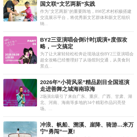
国文联“文艺两新”实践
作为"文艺两新"的重要阵地，898艺术村积极搭建
交流展示平台，将优秀新文艺群体和新文艺组织
纳...
BY2三亚演唱会倒计时|观演+度假攻
略，一文搞定
为了让大家轻轻松松奔赴现场这份BY2三亚演唱会
超全攻略已经整理好了从场馆到交通，从美食到
景点...
2026年“小荷风采”精品剧目全国巡演
走进善舞之城海南琼海
2场演出吸引了来自广东、重庆、广西、甘肃、湖
北、河南、海南等多地的34个精彩作品闪亮登
场。...
冲浪、帆船、溯溪、崖降、骑游…来万
宁“勇闯”一夏!