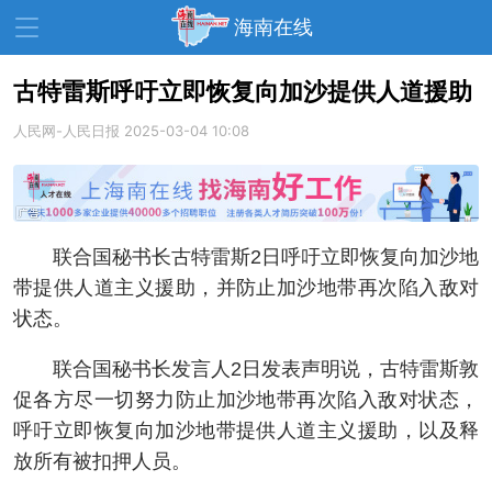
海南在线
古特雷斯呼吁立即恢复向加沙提供人道援助
人民网-人民日报
资讯中心
2025-03-04 10:08
热点
旅游
文体
消费
财经
教育
健康
房产
联合国秘书长古特雷斯2日呼吁立即恢复向加沙地
家装
交通
美食
带提供人道主义援助，并防止加沙地带再次陷入敌对
生活
演出
活动
状态。
展会
走读海南
周末去哪儿
联合国秘书长发言人2日发表声明说，古特雷斯敦
促各方尽一切努力防止加沙地带再次陷入敌对状态，
人才在线
天涯企服
呼吁立即恢复向加沙地带提供人道主义援助，以及释
放所有被扣押人员。