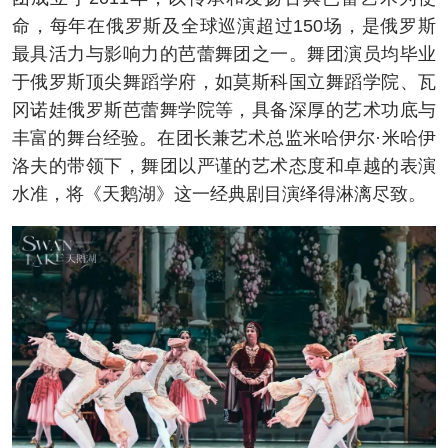
命，每年在俄罗斯及全球巡演超过150场，是俄罗斯
最具活力与影响力的芭蕾舞团之一。舞团演员均毕业
于俄罗斯顶尖舞蹈学府，如莫斯科国立舞蹈学院、瓦
冈诺娃俄罗斯芭蕾舞学院等，具备深厚的艺术功底与
丰富的舞台经验。在团长兼艺术总监米哈伊尔·米哈伊
洛夫的带领下，舞团以严谨的艺术态度和卓越的表演
水准，将《天鹅湖》这一经典剧目演绎得淋漓尽致。