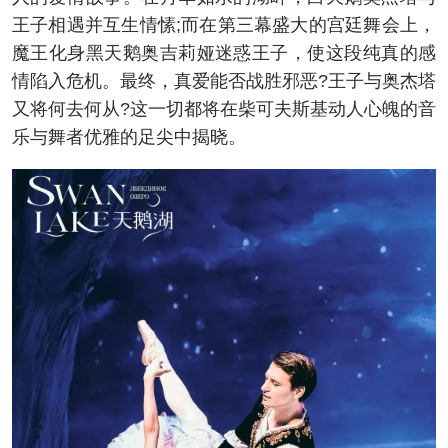
王子相遇并互生情愫;而在第三幕盛大的宫廷舞会上，
魔王化身黑天鹅奥吉莉娅迷惑王子，使这段纯真的感
情陷入危机。最终，真爱能否战胜邪恶?王子与奥杰塔
又将何去何从?这一切都将在柴可夫斯基动人心魄的音
乐与舞者优雅的足尖中揭晓。