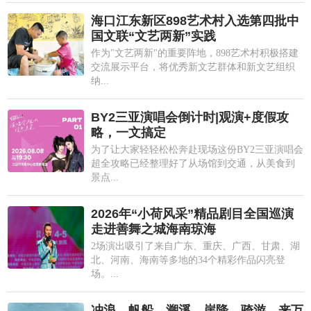
海口江东新区898艺术村入选第四批中
国文联“文艺两新”实践
作为"文艺两新"的重要阵地，898艺术村积极搭建
交流展示平台，将优秀新文艺群体和新文艺组织
纳...
BY2三亚演唱会倒计时|观演+度假攻
略，一文搞定
为了让大家轻轻松松奔赴现场这份BY2三亚演唱会
超全攻略已经整理好了从场馆到交通，从美食到
景点...
2026年“小荷风采”精品剧目全国巡演
走进善舞之城海南琼海
2场演出吸引了来自广东、重庆、广西、甘肃、湖
北、河南、海南等多地的34个精彩作品闪亮登
场。...
冲浪、帆船、溯溪、崖降、骑游…来万