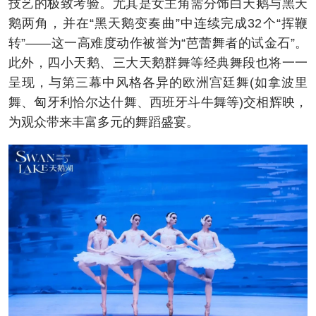
技艺的极致考验。尤其是女主角需分饰白天鹅与黑天
鹅两角，并在“黑天鹅变奏曲”中连续完成32个“挥鞭
转”——这一高难度动作被誉为“芭蕾舞者的试金石”。
此外，四小天鹅、三大天鹅群舞等经典舞段也将一一
呈现，与第三幕中风格各异的欧洲宫廷舞(如拿波里
舞、匈牙利恰尔达什舞、西班牙斗牛舞等)交相辉映，
为观众带来丰富多元的舞蹈盛宴。