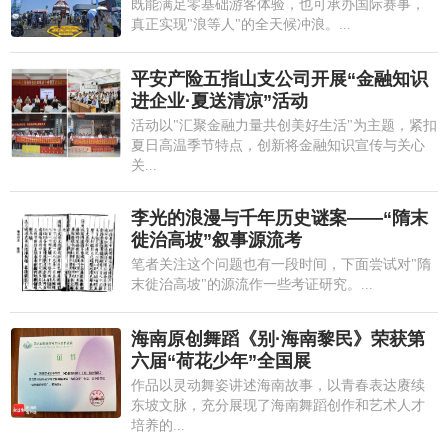
既能满足零基础游客体验，也可承办国际赛事，
真正实现"浪等人"的全天候冲浪。...
平安产险五指山支公司开展“金融知识
进企业·夏送清凉”活动
活动以"汇聚金融力量共创美好生活"为主题，紧扣
夏日高温季节特点，创新将金融知识宣传与关心
关...
李光的浪漫与千年历史谜案——“隋末
徙治高坡”叙事源流考
笔者关注这个问题也有一段时间，下面尝试对"隋
末徙治高坡"的源流作一些考证研究。...
海南原创舞蹈《别·海南黎民》荣获第
六届“荷花少年”全国展
作品以灵动舞姿讲述海南故事，以青春表达赓续
东坡文脉，充分展现了海南舞蹈创作和艺术人才
培养的...