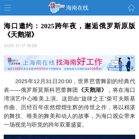
首页
海南在线
海口邀约：2025跨年夜，邂逅俄罗斯原版
《天鹅湖》
资讯中心
热点
旅游
2025-11-17 16:06
文体
消费
财经
教育
健康
房产
家装
交通
美食
2025年12月31日20:00，世界芭蕾舞剧的经典代
生活
演出
活动
表——俄罗斯莫斯科芭蕾舞团
《天鹅湖》
，将在海口
湾演艺中心唯美上演。这部由“旋律之王”柴可夫斯基
展会
走读海南
周末去哪儿
作曲、历经百年依然熠熠生辉的传世之作，将以精湛
人才在线
天涯企服
的舞技、唯美的舞美和动人的故事，为海口观众带来
一场视觉与听觉的跨年双重盛宴。