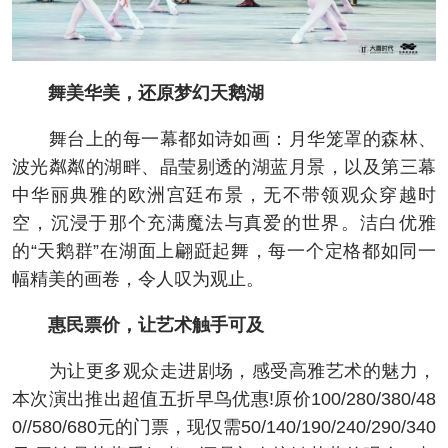
舞美华美，还原梦幻天鹅湖
舞台上的每一幕都如诗如画：月华笼罩的森林、
波光粼粼的湖畔、晶莹剔透的湖蓝月景，以及第三幕
中华丽典雅的欧洲宫廷布景，无不带领观众穿越时
空，沉浸于那个充满魔法与真爱的世界。洁白优雅
的“天鹅群”在湖面上翩跹起舞，每一个定格都如同一
幅精美的画卷，令人叹为观止。
惠民票价，让艺术触手可及
为让更多观众走进剧场，感受高雅艺术的魅力，
本次演出推出超值五折早鸟优惠!原价100/280/380/48
0//580/680元的门票，现仅需50/140/190/240/290/340