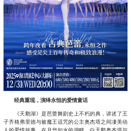
经典重现，演绎永恒的爱情童话
《天鹅湖》是芭蕾舞剧史上不朽的典，讲述了王
子齐格弗里德与被魔王诅咒的公主奥杰塔之间凄美动
人的爱情故事。在月华如水的湖畔，白天鹅奥杰塔与