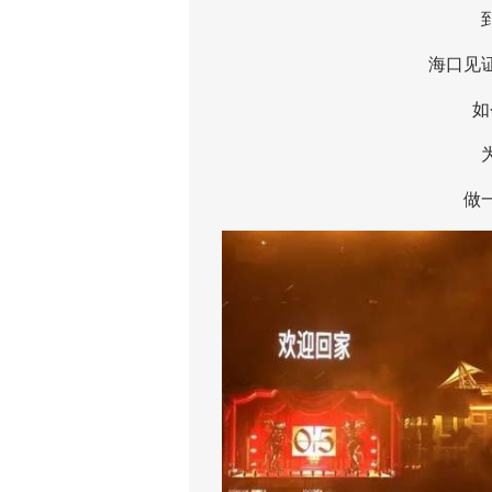
到2
海口见证了
如今
为这
做一次