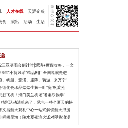
儿
人才在线
天涯企服
美食
演出
活动
生活
递
Y2三亚演唱会倒计时|观演+度假攻略，一文
026年“小荷风采”精品剧目全国巡演走进
浪、帆船、溯溪、崖降、骑游…来万宁“
今德化瓷珍品熠熠生辉一叶“瓷”帆渡沧
只赶飞机！海口美兰机场“暑趣乐购季”
月精彩活动清单来了，承包一整个夏天的快
来文昌航天观礼中心一站式解锁航天浪漫
赴桐栖星海！陵水夏夜渔火派对即将浪漫