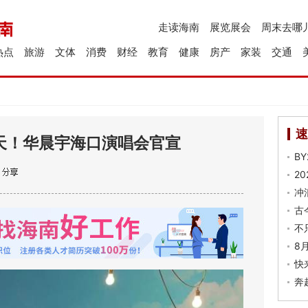
走读海南
展览展会
周末去哪
热点
旅游
文体
消费
财经
教育
健康
房产
家装
交通
速
三天！华晨宇海口演唱会官宣
B
2
冲
古
不
8
快
奔