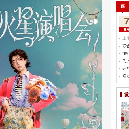
医
8
上
联
“
为
开
追
发