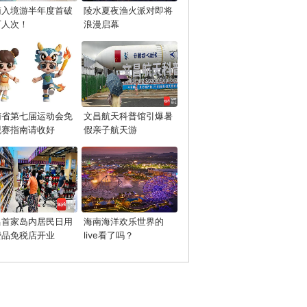
南入境游半年度首破
陵水夏夜渔火派对即将
万人次！
浪漫启幕
南省第七届运动会免
文昌航天科普馆引爆暑
观赛指南请收好
假亲子航天游
昌首家岛内居民日用
海南海洋欢乐世界的
费品免税店开业
live看了吗？