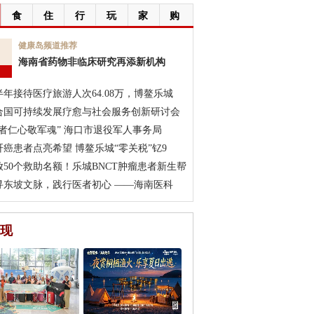
食
住
行
玩
家
购
7
健康岛频道推荐
海南省药物非临床研究再添新机构
月
半年接待医疗旅游人次64.08万，博鳌乐城
合国可持续发展疗愈与社会服务创新研讨会
医者仁心敬军魂” 海口市退役军人事务局
肝癌患者点亮希望 博鳌乐城“零关税”钇9
放50个救助名额！乐城BNCT肿瘤患者新生帮
寻东坡文脉，践行医者初心 ——海南医科
现