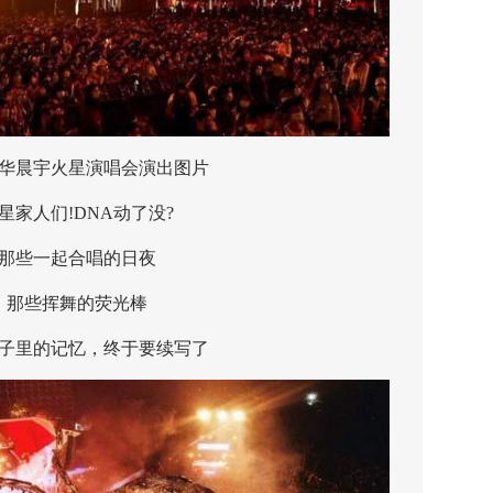
华晨宇火星演唱会演出图片
人们!DNA动了没?
些一起合唱的日夜
些挥舞的荧光棒
里的记忆，终于要续写了