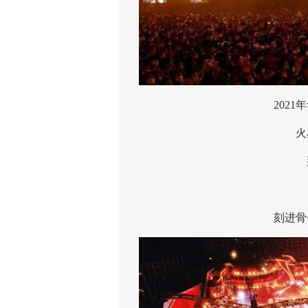
2021年
火星家
那
那
刻进骨子