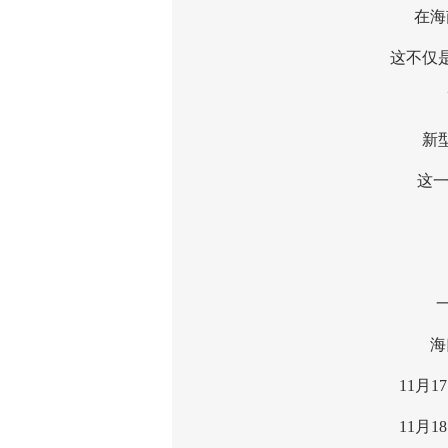
在海南
这不仅是华
更
新型演
这一次
誓
一个
海口
11月17日
11月18日