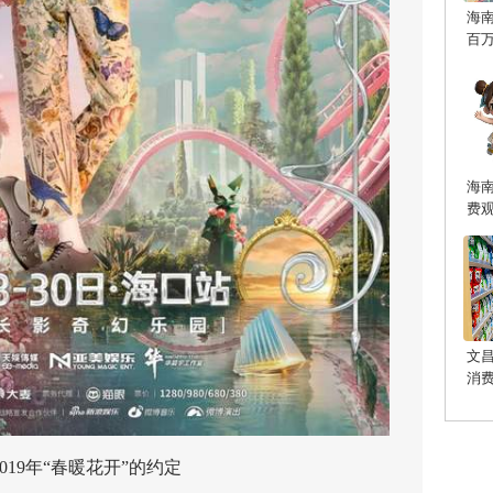
海
百
海
费
文
消
19年“春暖花开”的约定