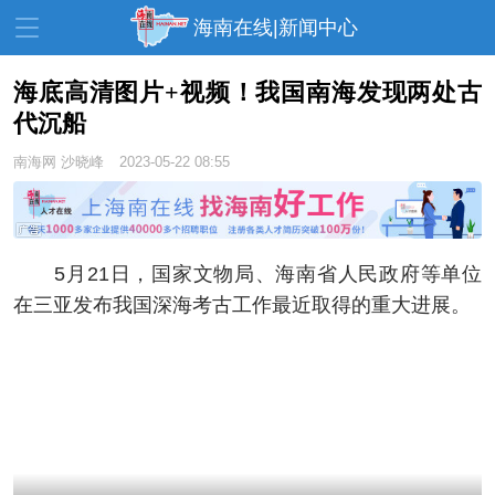
海南在线|新闻中心
海底高清图片+视频！我国南海发现两处古
代沉船
资讯中心
热点
旅游
南海网
沙晓峰
2023-05-22 08:55
文体
消费
财经
教育
健康
房产
家装
交通
美食
5月21日，国家文物局、海南省人民政府等单位
在三亚发布我国深海考古工作最近取得的重大进展。
生活
演出
活动
展会
走读海南
周末去哪儿
人才在线
天涯企服