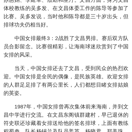
苏惠娟、李延军、殷勤和巫丹。文昌方面，身为文昌
体校教练的吴多发、在文昌体委工作的陈导等参加了
比赛。吴多发说，当时他和陈导都是三十岁出头，但
排球功夫仍相当好。
中国女排最终3：2战胜了文昌男排。赛后双方队
员合影留念。比赛很精彩，让海南球迷欣赏到了中国
女排的风采。
当天，中国女排还去了文昌，受到民众的热烈欢
迎。中国女排是全民的偶像，是民族英雄。欢迎女排
的人群足足排了有两公里长，人们都想目睹女排姑娘
的英姿。
1987年，中国女排曾再次集体前来海南，并到文
昌中学进行交流。在文昌东阁镇群建村，早已退休的
符史联还珍藏着女排送给他的签名排球，上面有教练
程蜀奇、队长杨锡兰及队员姜英、杨晓君、郑美珠、