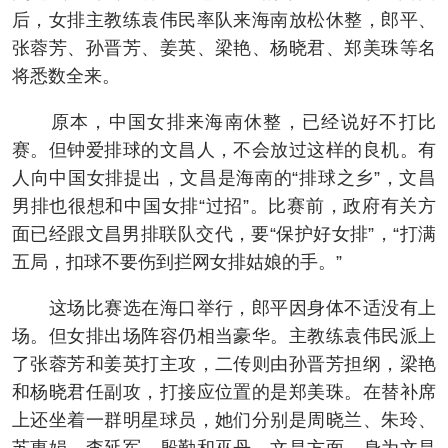
后，女排主教练袁伟民率队来海南放松休整，郎平、
张蓉芳、孙晋芳、姜英、梁艳、杨晓君、郑美珠等名
将悉数全来。
原本，中国女排来海南休整，已经说好不打比
赛。但钟爱排球的文昌人，不会放过这样的良机。有
人向中国女排提出，文昌是海南的“排球之乡”，文昌
男排也很想和中国女排“过招”。比赛前，政府有关方
面已经跟文昌男排联队交代，要“保护好女排”，“打满
五局，扣球不要伤到拦网女排姑娘的手。”
这场比赛选在海口举行，郎平因身体不适没有上
场。但女排出场阵容仍相当豪华。主教练袁伟民派上
了张蓉芳和姜英打主攻，二传则由孙晋芳担纲，梁艳
和杨晓君任副攻，打接应位置的是郑美珠。在替补席
上还坐着一群明星球员，她们分别是周晓兰、朱玲、