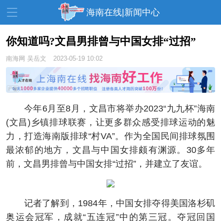
海南在线|新闻中心
你知道吗?文昌男排曾与中国女排“过招”
南海网
吴岳文
2023-05-19 10:02
资讯中心
热点
旅游
文体
消费
财经
教育
健康
房产
今年6月至8月，文昌市将举办2023“九九杯”海南
家装
交通
美食
(文昌)乡镇排球联赛，让更多群众感受排球运动的魅
力，打造海南版排球“村VA”。作为全国民间排球氛围
生活
演出
活动
最浓郁的地方，文昌与中国女排颇有渊源。30多年
展会
走读海南
周末去哪儿
前，文昌男排曾与中国女排“过招”，并建立了友谊。
人才在线
天涯企服
记者了解到，1984年，中国女排夺得美国洛杉矶
奥运会冠军，成就“五连冠”中的第三冠。夺冠回国