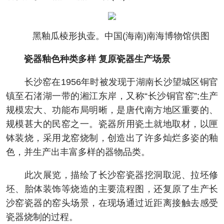
黑釉瓜棱形执壶。中国(海南)南海博物馆供图
瓷器釉色种类多样 复原瓷器生产场景
长沙窑在1956年时被发现于湖南长沙望城区铜官
镇至石渚湖一带的湘江东岸，又称“长沙铜官窑”;生产
规模宏大、功能布局明晰，是唐代南方地区重要的、
规模甚大的民窑之一。瓷器所用瓷土就地取材，以匣
钵装烧，采用龙窑烧制，创造出了许多灿烂多姿的釉
色，并生产出丰富多样的器物品类。
此次展览，描绘了长沙窑瓷器挖洞取泥、拉坯修
坯、胎体装饰等烧造的主要流程图，还复原了生产长
沙窑瓷器的窑头场景，在现场通过近距离接触去感受
瓷器烧制的过程。