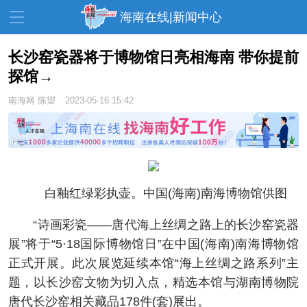
海南在线|新闻中心
长沙窑瓷器将于博物馆日亮相海南 带你提前
探馆→
资讯中心
热点
旅游
南海网
陈望
2023-05-16 15:42
文体
消费
财经
教育
健康
房产
家装
交通
美食
白釉红绿彩执壶。中国(海南)南海博物馆供图
生活
演出
活动
展会
走读海南
周末去哪儿
“诗画彩瓷——唐代海上丝绸之路上的长沙窑瓷器
展”将于“5·18国际博物馆日”在中国(海南)南海博物馆
人才在线
天涯企服
正式开展。此次展览延续本馆“海上丝绸之路系列”主
题，以长沙窑文物为切入点，精选本馆与湖南博物院
唐代长沙窑相关藏品178件(套)展出。