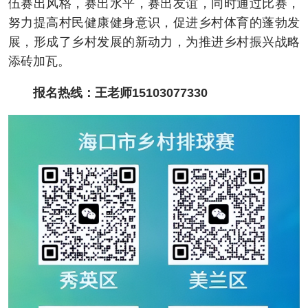
伍赛出风格，赛出水平，赛出友谊，同时通过比赛，
努力提高村民健康健身意识，促进乡村体育的蓬勃发
展，形成了乡村发展的新动力，为推进乡村振兴战略
添砖加瓦。
报名热线：王老师15103077330