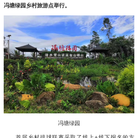
冯塘绿园乡村旅游点举行。
冯塘绿园
首届乡村排球联赛采取了线上+线下报名的方