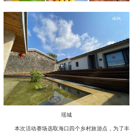
瑶城
本次活动赛场选取海口四个乡村旅游点，为了丰