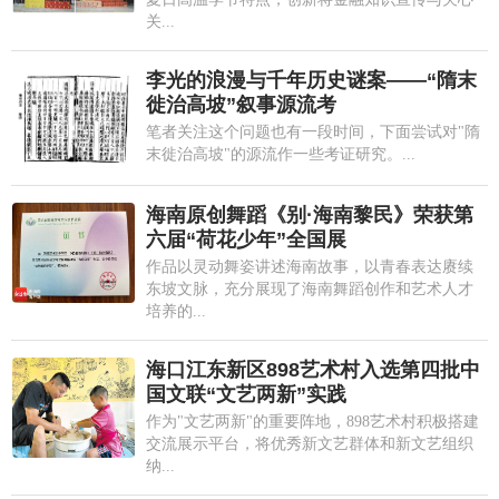
关...
李光的浪漫与千年历史谜案——“隋末
徙治高坡”叙事源流考
笔者关注这个问题也有一段时间，下面尝试对"隋
末徙治高坡"的源流作一些考证研究。...
海南原创舞蹈《别·海南黎民》荣获第
六届“荷花少年”全国展
作品以灵动舞姿讲述海南故事，以青春表达赓续
东坡文脉，充分展现了海南舞蹈创作和艺术人才
培养的...
海口江东新区898艺术村入选第四批中
国文联“文艺两新”实践
作为"文艺两新"的重要阵地，898艺术村积极搭建
交流展示平台，将优秀新文艺群体和新文艺组织
纳...