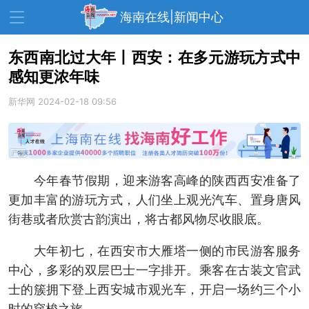
海南在线|新闻中心
东西南北过大年丨西安：在多元游玩方式中
感知更浓年味
资讯中心
热点
旅游
新华网
2024-02-18 09:56
文体
消费
财经
教育
健康
房产
家装
交通
美食
今年春节假期，迎来游客高峰的陕西西安准备了
生活
演出
活动
更加丰富的游玩方式，人们坐上观光汽车、置身唐风
街巷或者欣赏古韵演出，将古都风物尽收眼底。
展会
走读海南
周末去哪儿
大年初七，在西安市大雁塔一侧的市民游客服务
人才在线
天涯企服
中心，多彩的双层巴士一字排开。乘客在古装文官武
士的簇拥下登上西安城市观光车，开启一场约三个小