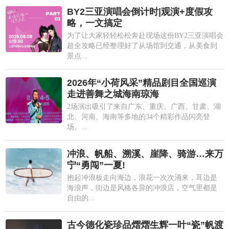
BY2三亚演唱会倒计时|观演+度假攻
略，一文搞定
为了让大家轻轻松松奔赴现场这份BY2三亚演唱会
超全攻略已经整理好了从场馆到交通，从美食到
景点...
2026年“小荷风采”精品剧目全国巡演
走进善舞之城海南琼海
2场演出吸引了来自广东、重庆、广西、甘肃、湖
北、河南、海南等多地的34个精彩作品闪亮登
场。...
冲浪、帆船、溯溪、崖降、骑游…来万
宁“勇闯”一夏!
抱起冲浪板走向海边，浪花一次次涌来，耳边是
海浪声，街边是风格各异的冲浪店，空气里都是
自由的...
古今德化瓷珍品熠熠生辉一叶“瓷”帆渡