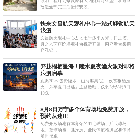
照明工程计划修复原有太阳能路灯90盏，在道路
改造全部完工后进行安装。...
快来文昌航天观礼中心一站式解锁航天
浪漫
文昌航天观礼中心占地七千多平方米，日之塔、
月之塔两座阶梯观礼台视野开阔，两座看台采用
穿孔铝...
奔赴桐栖星海！陵水夏夜渔火派对即将
浪漫启幕
距离2026"去野陵水・山海趣集"之「夜赏桐栖渔
火・乐享夏日出逃」主题活动，仅剩3天!8月8日
19:3...
8月8日万宁多个体育场地免费开放，
预约从速!!!
免费开放场地有体育馆的羽毛球场、乒乓球场
地、篮球场地、健身房、全民体质检测室和体育
场田径跑...