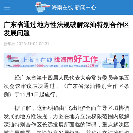
海南在线|新闻中心
广东省通过地方性法规破解深汕特别合作区
发展问题
资讯中心
热点
旅游
新华社
2023-11-02 09:31
文体
消费
财经
教育
健康
房产
家装
交通
美食
经广东省第十四届人民代表大会常务委员会第五
生活
演出
活动
次会议审议表决通过，《广东省深汕特别合作区条
例》于11月1日起施行。
展会
走读海南
周末去哪儿
据了解，这部明确由“飞出地”全面主导区域协调
人才在线
天涯企服
发展的地方性法规，力图在地方立法权限范围内破解
深汕特别合作区长远发展所面临的障碍，重点解决区