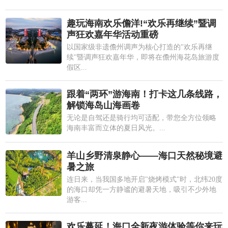
趣玩海南欢乐儋洋!“欢乐再继续”暨调
声狂欢嘉年华活动重磅
以国家级非遗儋州调声为核心打造的"欢乐再继
续"暨调声狂欢嘉年华，即将在儋州海花岛旅游度
假区...
跟着“两环”游海南！打卡这几条线路，
解锁海岛山海画卷
无论是自驾还是骑行均可适配，带您全方位领略
海南丰富而立体的夏日风光。...
羊山乡野清泉静心——海口天然秘境避
暑之旅
连日来，当我国多地开启"烧烤模式"时，北纬20度
的海口却凭一方静谧的避暑天地，吸引不少外地
游客...
欢乐蔓延！海口全新夜游体验等你来玩