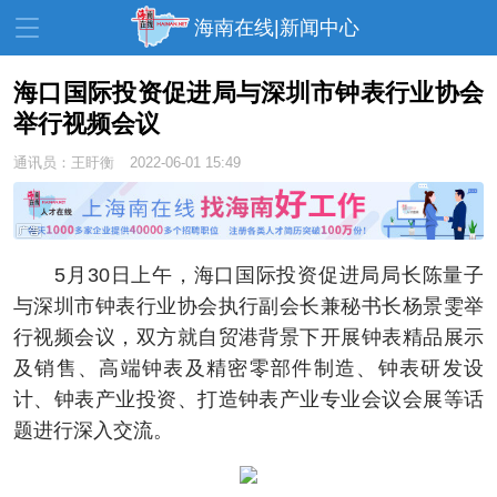
海南在线|新闻中心
海口国际投资促进局与深圳市钟表行业协会
举行视频会议
资讯中心
热点
旅游
通讯员：王盱衡
2022-06-01 15:49
文体
消费
财经
教育
健康
房产
家装
交通
美食
5月30日上午，海口国际投资促进局局长陈量子
与深圳市钟表行业协会执行副会长兼秘书长杨景雯举
生活
演出
活动
行视频会议，双方就自贸港背景下开展钟表精品展示
展会
走读海南
周末去哪儿
及销售、高端钟表及精密零部件制造、钟表研发设
计、钟表产业投资、打造钟表产业专业会议会展等话
人才在线
天涯企服
题进行深入交流。