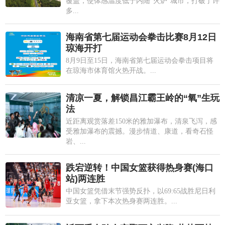
覆盖，使体感温度低于内陆"火炉"城市，打破了许
多...
海南省第七届运动会拳击比赛8月12日
琼海开打
8月9日至15日，海南省第七届运动会拳击项目将
在琼海市体育馆火热开战。...
清凉一夏，解锁昌江霸王岭的“氧”生玩
法
近距离观赏落差150米的雅加瀑布，清泉飞泻，感
受雅加瀑布的震撼。漫步情道、康道，看奇石怪
岩、...
跌宕逆转！中国女篮获得热身赛(海口
站)两连胜
中国女篮凭借末节强势反扑，以69:65战胜尼日利
亚女篮，拿下本次热身赛两连胜。...