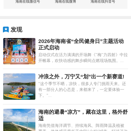
海南在线微信号
海南在线微博
海南在线抖音号
发现
2026年海南省“全民健身日”主题活动
正式启动
启动仪式在活力满满的开场舞《"梅"力四射》中拉
开帷幕，欢快动感的舞步瞬间点燃现场氛围。...
冲浪之外，万宁又“划”出一个新赛道!
"这个季节不晒，凉快，很多人专门挑雨天来。还
有一部分人的心态是，来都来了，一定要体验一
下。"...
海南的避暑“凉方”，藏在这里，格外舒
适
海南凭借海洋调节、持续海风、阵雨降温及植被