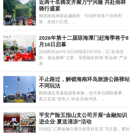
近两千名骑友齐聚万宁兴隆 共赴雨林
骑行盛宴
骑游路线串联起越南村、印尼村等多个归侨村
落，全程13公里。...
2026年第十二届琼海潭门赶海季将于8
月16日启幕
活动时间从8月16日持续至8月30日，以"赶海先
热、省运接棒"之势，深度融合琼海"医会旅"产业
发...
不止路过，解锁海南环岛旅游公路驿站
不同玩法
既能满足零基础游客体验，也可承办国际赛事，
真正实现"浪等人"的全天候冲浪。...
平安产险五指山支公司开展“金融知识
进企业·夏送清凉”活动
活动以"汇聚金融力量共创美好生活"为主题，紧扣