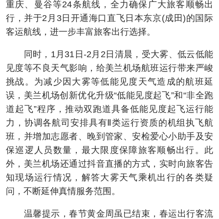
重庆、曼谷等24条航线，全力确保广大旅客顺畅出
行，并于2月3日开通海口直飞日本东京(成田)的国际
客运航线，进一步丰富旅客出行选择。
同时，1月31日-2月2日清晨，受大雾、低云低能
见度等不良天气影响，给美兰机场航班运行带来严峻
挑战。为减少因大雾等低能见度天气造成的航班延
误，美兰机场创新优化升级“低能见度起飞”和“非全跑
道起飞”程序，推动双跑道具备低能见度起飞运行能
力，协调各航司安排具有Ⅱ类运行资质的机组执飞航
班，并增加志愿者、晚到管家、安检爱心小助手及安
保巡逻人员数量，最大限度保障旅客顺畅出行。此
外，美兰机场还通过抖音直播的方式，实时向旅客告
知现场运行情况，解答大雾天气乘机出行的各类疑
问，不断延伸真情服务范围。
温馨提示，春节黄金周虽已结束，春运出行客流