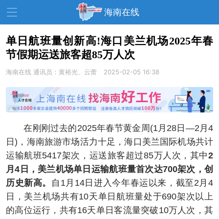
海南在线
单日航班量创新高!海口美兰机场2025年春
节假期运送旅客超85万人次
资讯中心
热点
旅游
海南在线
通讯员：黄裕光、云蕾
2025-02-05 16:38
文体
消费
财经
教育
健康
房产
家装
交通
美食
在刚刚过去的2025年春节黄金周(1月28日—2月4
生活
演出
活动
日)，海南旅游市场活力十足，海口美兰国际机场共计
运输航班5417架次，运送旅客超过85万人次，其中
2
展会
走读海南
周末去哪儿
月4日，美兰机场单日运输航班量首次达700架次，创
人才在线
天涯企服
历史新高。
自1月14日进入今年春运以来，截至2月4
日，美兰机场共有10天单日航班量处于690架次以上
的高位运行，共有16天单日客流量突破10万人次，其