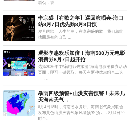
嚼劲，香...
李宗盛【有歌之年】巡回演唱会-海口
站8月7日优先购8月8日预
岁月的歌、人生的曲，在李宗盛的歌，我们总能
找回最初的自己!...
观影享惠欢乐加倍！海南500万元电影
消费券8月7日起开抢
选择2026年"跟着电影去旅游"海南电影消费券活动
页面，即可一键领取。每天有两种优惠组合二选
一，...
暴雨四级预警+山洪灾害预警！未来几
天海南天气→
8月4日18时，海南省水务厅、海南省气象局联合
发布黄色山洪灾害气象风险预警:预计，8月4日20
时至...