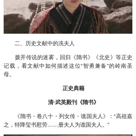
二、历史文献中的冼夫人
拨开传说的迷雾，回归《隋书》《北史》等正史
记载，看文献中如何描述这位“智勇兼备”的岭南圣
母。
正史典籍
清·武英殿刊《隋书》
《隋书・卷八十・列女传・谯国夫人》：“高祖嘉
之，特降玺书慰劳……册夫人为谯国夫人。”