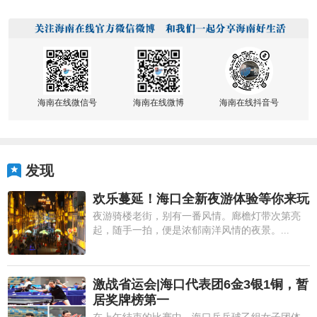
海南在线微信号
海南在线微博
海南在线抖音号
发现
欢乐蔓延！海口全新夜游体验等你来玩
夜游骑楼老街，别有一番风情。廊檐灯带次第亮
起，随手一拍，便是浓郁南洋风情的夜景。...
激战省运会|海口代表团6金3银1铜，暂
居奖牌榜第一