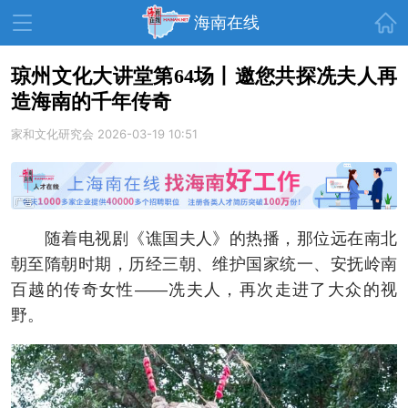
首页
海南在线
琼州文化大讲堂第64场丨邀您共探冼夫人再
造海南的千年传奇
资讯中心
热点
旅游
家和文化研究会
2026-03-19 10:51
文体
消费
财经
教育
健康
房产
家装
交通
美食
随着电视剧《谯国夫人》的热播，那位远在南北
生活
演出
活动
朝至隋朝时期，历经三朝、维护国家统一、安抚岭南
百越的传奇女性——冼夫人，再次走进了大众的视
展会
走读海南
周末去哪儿
野。
人才在线
天涯企服