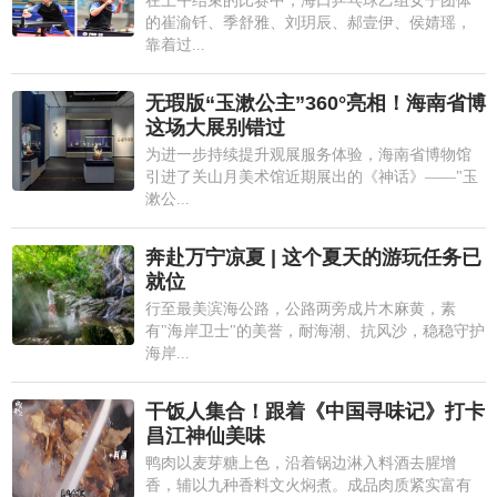
在上午结束的比赛中，海口乒乓球乙组女子团体
的崔渝钎、季舒雅、刘玥辰、郝壹伊、侯婧瑶，
靠着过...
无瑕版“玉漱公主”360°亮相！海南省博
这场大展别错过
为进一步持续提升观展服务体验，海南省博物馆
引进了关山月美术馆近期展出的《神话》——"玉
漱公...
奔赴万宁凉夏 | 这个夏天的游玩任务已
就位
行至最美滨海公路，公路两旁成片木麻黄，素
有"海岸卫士"的美誉，耐海潮、抗风沙，稳稳守护
海岸...
干饭人集合！跟着《中国寻味记》打卡
昌江神仙美味
鸭肉以麦芽糖上色，沿着锅边淋入料酒去腥增
香，辅以九种香料文火焖煮。成品肉质紧实富有